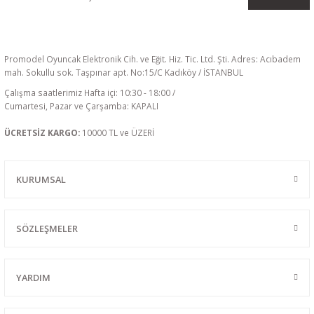
Promodel Oyuncak Elektronik Cih. ve Eğit. Hiz. Tic. Ltd. Şti. Adres: Acıbadem
mah. Sokullu sok. Taşpınar apt. No:15/C Kadıköy / İSTANBUL
Çalışma saatlerimiz Hafta içi: 10:30 - 18:00 /
Cumartesi, Pazar ve Çarşamba: KAPALI
ÜCRETSİZ KARGO:
10000 TL ve ÜZERİ
KURUMSAL
SÖZLEŞMELER
YARDIM