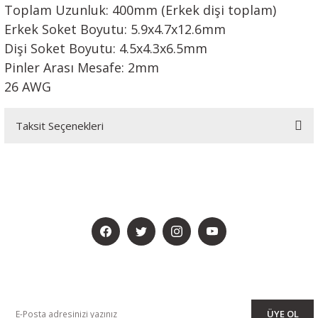
Toplam Uzunluk: 400mm (Erkek dişi toplam)
Erkek Soket Boyutu: 5.9x4.7x12.6mm
Dişi Soket Boyutu: 4.5x4.3x6.5mm
Pinler Arası Mesafe: 2mm
26 AWG
Taksit Seçenekleri
BİZİ SOSYALMEDYADA DA TAKİP EDİN
KAMPANYA VE DUYURULARIMIZI ALMAK İÇİN BÜLTENİMİZE ÜYE
OLUN
ÜYE OL