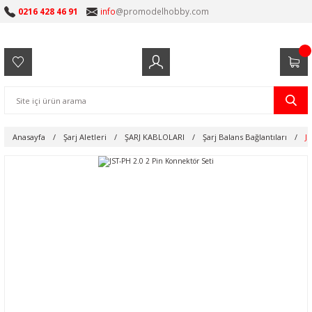
0216 428 46 91
info
@promodelhobby.com
Anasayfa
Şarj Aletleri
ŞARJ KABLOLARI
Şarj Balans Bağlantıları
J