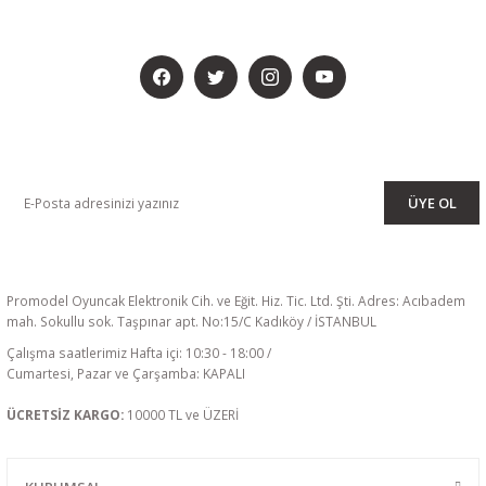
BİZİ SOSYALMEDYADA DA TAKİP EDİN
KAMPANYA VE DUYURULARIMIZI ALMAK İÇİN BÜLTENİMİZE ÜYE
OLUN
ÜYE OL
Promodel Oyuncak Elektronik Cih. ve Eğit. Hiz. Tic. Ltd. Şti. Adres: Acıbadem
mah. Sokullu sok. Taşpınar apt. No:15/C Kadıköy / İSTANBUL
Çalışma saatlerimiz Hafta içi: 10:30 - 18:00 /
Cumartesi, Pazar ve Çarşamba: KAPALI
ÜCRETSİZ KARGO:
10000 TL ve ÜZERİ