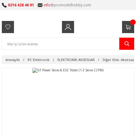
0216 428 46 91
info
@promodelhobby.com
Anasayfa
RC Elektronik
ELEKTRONİK AKSESUAR
Diğer Elek. Aksesuar