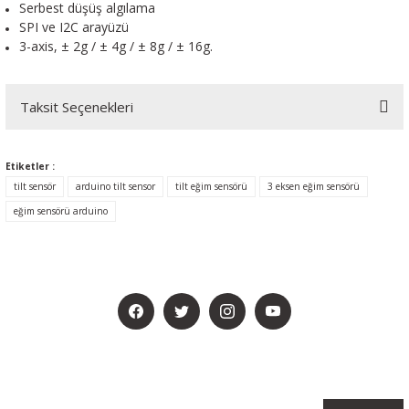
Serbest düşüş algılama
SPI ve I2C arayüzü
3-axis, ± 2g / ± 4g / ± 8g / ± 16g.
Taksit Seçenekleri
Etiketler :
tilt sensör
arduino tilt sensor
tilt eğim sensörü
3 eksen eğim sensörü
eğim sensörü arduino
BİZİ SOSYALMEDYADA DA TAKİP EDİN
KAMPANYA VE DUYURULARIMIZI ALMAK İÇİN BÜLTENİMİZE ÜYE
OLUN