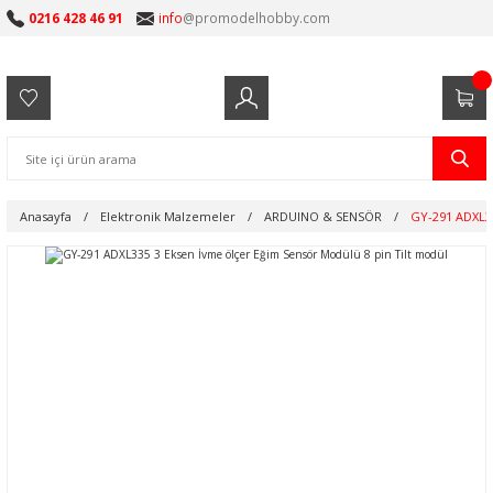
0216 428 46 91
info
@promodelhobby.com
Anasayfa
Elektronik Malzemeler
ARDUINO & SENSÖR
GY-291 ADXL33