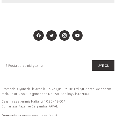
BİZİ SOSYALMEDYADA DA TAKİP EDİN
KAMPANYA VE DUYURULARIMIZI ALMAK İÇİN BÜLTENİMİZE ÜYE
OLUN
ÜYE OL
Promodel Oyuncak Elektronik Cih. ve Eğit. Hiz. Tic. Ltd. Şti. Adres: Acıbadem
mah. Sokullu sok. Taşpınar apt. No:15/C Kadıköy / İSTANBUL
Çalışma saatlerimiz Hafta içi: 10:30 - 18:00 /
Cumartesi, Pazar ve Çarşamba: KAPALI