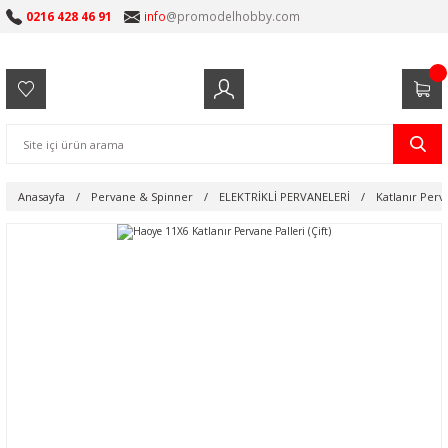
0216 428 46 91
info
@promodelhobby.com
Anasayfa
Pervane & Spinner
ELEKTRİKLİ PERVANELERİ
Katlanır Perv