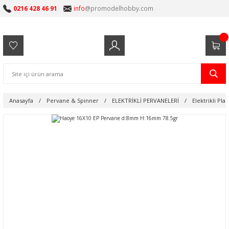
0216 428 46 91
info
@promodelhobby.com
Anasayfa
Pervane & Spinner
ELEKTRİKLİ PERVANELERİ
Elektrikli Pla