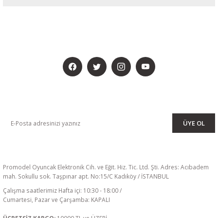
BİZİ SOSYALMEDYADA DA TAKİP EDİN
KAMPANYA VE DUYURULARIMIZI ALMAK İÇİN BÜLTENİMİZE ÜYE
OLUN
ÜYE OL
Promodel Oyuncak Elektronik Cih. ve Eğit. Hiz. Tic. Ltd. Şti. Adres: Acıbadem
mah. Sokullu sok. Taşpınar apt. No:15/C Kadıköy / İSTANBUL
Çalışma saatlerimiz Hafta içi: 10:30 - 18:00 /
Cumartesi, Pazar ve Çarşamba: KAPALI