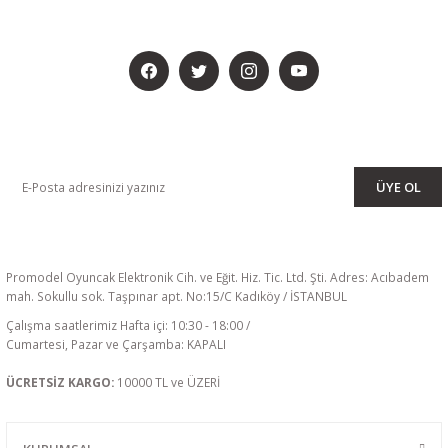
BİZİ SOSYALMEDYADA DA TAKİP EDİN
KAMPANYA VE DUYURULARIMIZI ALMAK İÇİN BÜLTENİMİZE ÜYE
OLUN
ÜYE OL
Promodel Oyuncak Elektronik Cih. ve Eğit. Hiz. Tic. Ltd. Şti. Adres: Acıbadem
mah. Sokullu sok. Taşpınar apt. No:15/C Kadıköy / İSTANBUL
Çalışma saatlerimiz Hafta içi: 10:30 - 18:00 /
Cumartesi, Pazar ve Çarşamba: KAPALI
ÜCRETSİZ KARGO:
10000 TL ve ÜZERİ