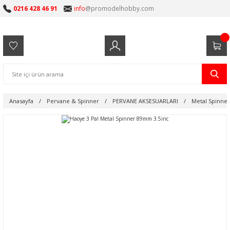
0216 428 46 91
info
@promodelhobby.com
Anasayfa
Pervane & Spinner
PERVANE AKSESUARLARI
Metal Spinner