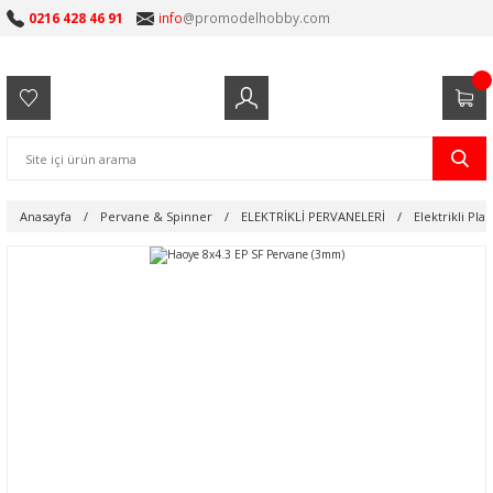
0216 428 46 91
info
@promodelhobby.com
Anasayfa
Pervane & Spinner
ELEKTRİKLİ PERVANELERİ
Elektrikli Pla