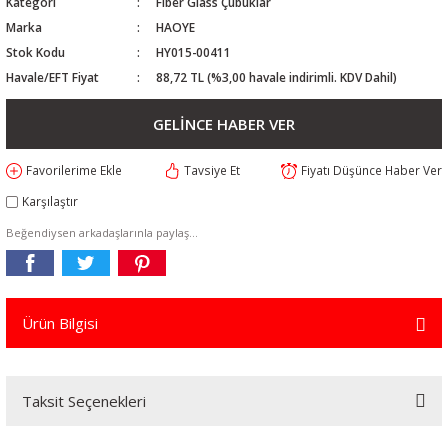
Kategori
Fiber Glass Çubuklar
Marka
HAOYE
Stok Kodu
HY015-00411
Havale/EFT Fiyat
88,72 TL (%3,00 havale indirimli. KDV Dahil)
GELİNCE HABER VER
Tavsiye Et
Fiyatı Düşünce Haber Ver
Karşılaştır
Beğendiysen arkadaşlarınla paylaş...
Ürün Bilgisi
Taksit Seçenekleri