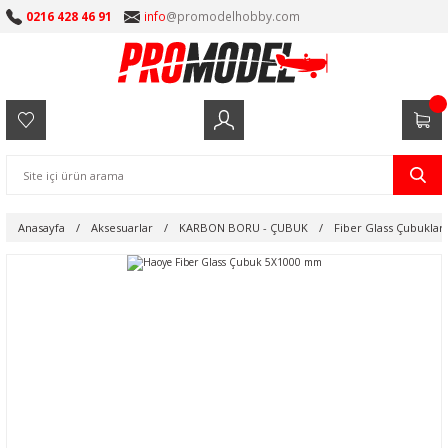
0216 428 46 91
info
@promodelhobby.com
Anasayfa
Aksesuarlar
KARBON BORU - ÇUBUK
Fiber Glass Çubuklar