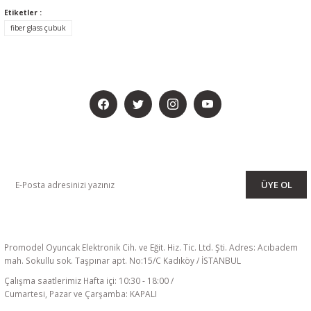
Etiketler :
fiber glass çubuk
BİZİ SOSYALMEDYADA DA TAKİP EDİN
KAMPANYA VE DUYURULARIMIZI ALMAK İÇİN BÜLTENİMİZE ÜYE
OLUN
ÜYE OL
Promodel Oyuncak Elektronik Cih. ve Eğit. Hiz. Tic. Ltd. Şti. Adres: Acıbadem
mah. Sokullu sok. Taşpınar apt. No:15/C Kadıköy / İSTANBUL
Çalışma saatlerimiz Hafta içi: 10:30 - 18:00 /
Cumartesi, Pazar ve Çarşamba: KAPALI