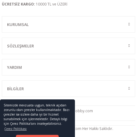
ÜCRETSİZ KARGO:
10000 TL ve ÜZERİ
KURUMSAL
SÖZLEŞMELER
YARDIM
BİLGİLER
Sitemizde mevzuata uygun, teknik açıdan
zorunlu olan çerezler kullanılmaktadır. Bazı
0216 428 46 91
info
@promodelhobby.com
çerezler ise sizlere daha iyi bir hizmet
sunabilmek için işlenmektedir. Detaylı bilgi
için Çerez Politika'sını inceleyebilirsiniz.
Telif Hakkı © 2005-2023 promodelhobby.com Her Hakkı Saklıdır.
Çerez Politikası