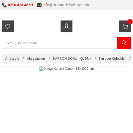
0216 428 46 91
info
@promodelhobby.com
Anasayfa
Aksesuarlar
KARBON BORU - ÇUBUK
Karbon Çubuklar