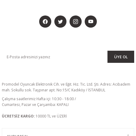
BİZİ SOSYALMEDYADA DA TAKİP EDİN
KAMPANYA VE DUYURULARIMIZI ALMAK İÇİN BÜLTENİMİZE ÜYE
OLUN
ÜYE OL
Promodel Oyuncak Elektronik Cih. ve Eğit. Hiz. Tic. Ltd. Şti. Adres: Acıbadem
mah. Sokullu sok. Taşpınar apt. No:15/C Kadıköy / İSTANBUL
Çalışma saatlerimiz Hafta içi: 10:30 - 18:00 /
Cumartesi, Pazar ve Çarşamba: KAPALI
ÜCRETSİZ KARGO:
10000 TL ve ÜZERİ