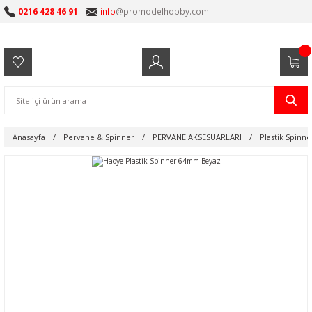
0216 428 46 91
info
@promodelhobby.com
Anasayfa
Pervane & Spinner
PERVANE AKSESUARLARI
Plastik Spinne