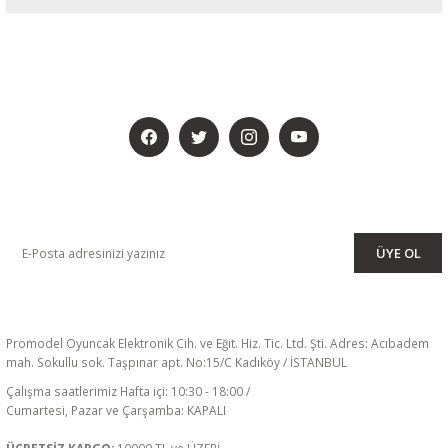
BİZİ SOSYALMEDYADA DA TAKİP EDİN
KAMPANYA VE DUYURULARIMIZI ALMAK İÇİN BÜLTENİMİZE ÜYE
OLUN
ÜYE OL
Promodel Oyuncak Elektronik Cih. ve Eğit. Hiz. Tic. Ltd. Şti. Adres: Acıbadem
mah. Sokullu sok. Taşpınar apt. No:15/C Kadıköy / İSTANBUL
Çalışma saatlerimiz Hafta içi: 10:30 - 18:00 /
Cumartesi, Pazar ve Çarşamba: KAPALI