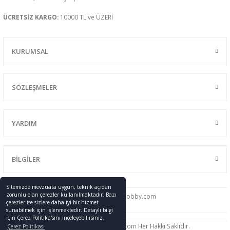
ÜCRETSİZ KARGO:
10000 TL ve ÜZERİ
KURUMSAL
SÖZLEŞMELER
YARDIM
BİLGİLER
Sitemizde mevzuata uygun, teknik açıdan
zorunlu olan çerezler kullanılmaktadır. Bazı
0216 428 46 91
info
@promodelhobby.com
çerezler ise sizlere daha iyi bir hizmet
sunabilmek için işlenmektedir. Detaylı bilgi
için Çerez Politika'sını inceleyebilirsiniz.
Telif Hakkı © 2005-2023 promodelhobby.com Her Hakkı Saklıdır.
Çerez Politikası