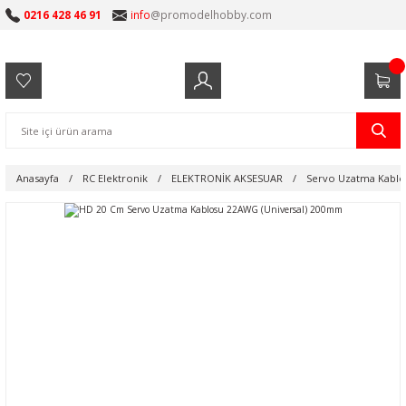
0216 428 46 91
info
@promodelhobby.com
Anasayfa
RC Elektronik
ELEKTRONİK AKSESUAR
Servo Uzatma Kablol