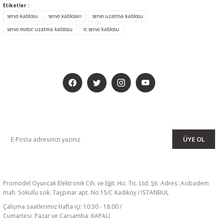
Etiketler :
servo kablosu
servo kabloları
servo uzatma kablosu
servo motor uzatma kablosu
rc servo kablosu
BİZİ SOSYALMEDYADA DA TAKİP EDİN
KAMPANYA VE DUYURULARIMIZI ALMAK İÇİN BÜLTENİMİZE ÜYE
OLUN
ÜYE OL
Promodel Oyuncak Elektronik Cih. ve Eğit. Hiz. Tic. Ltd. Şti. Adres: Acıbadem
mah. Sokullu sok. Taşpınar apt. No:15/C Kadıköy / İSTANBUL
Çalışma saatlerimiz Hafta içi: 10:30 - 18:00 /
Cumartesi, Pazar ve Çarşamba: KAPALI