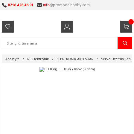
0216 428 46 91
info
@promodelhobby.com
Anasayfa
RC Elektronik
ELEKTRONİK AKSESUAR
Servo Uzatma Kablol