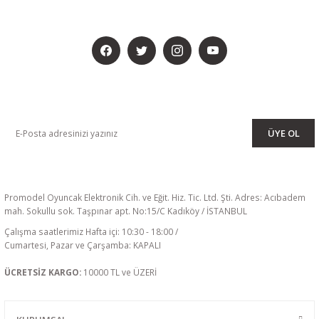
BİZİ SOSYALMEDYADA DA TAKİP EDİN
KAMPANYA VE DUYURULARIMIZI ALMAK İÇİN BÜLTENİMİZE ÜYE
OLUN
ÜYE OL
Promodel Oyuncak Elektronik Cih. ve Eğit. Hiz. Tic. Ltd. Şti. Adres: Acıbadem
mah. Sokullu sok. Taşpınar apt. No:15/C Kadıköy / İSTANBUL
Çalışma saatlerimiz Hafta içi: 10:30 - 18:00 /
Cumartesi, Pazar ve Çarşamba: KAPALI
ÜCRETSİZ KARGO:
10000 TL ve ÜZERİ