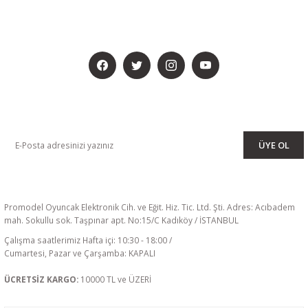
BİZİ SOSYALMEDYADA DA TAKİP EDİN
KAMPANYA VE DUYURULARIMIZI ALMAK İÇİN BÜLTENİMİZE ÜYE
OLUN
ÜYE OL
Promodel Oyuncak Elektronik Cih. ve Eğit. Hiz. Tic. Ltd. Şti. Adres: Acıbadem
mah. Sokullu sok. Taşpınar apt. No:15/C Kadıköy / İSTANBUL
Çalışma saatlerimiz Hafta içi: 10:30 - 18:00 /
Cumartesi, Pazar ve Çarşamba: KAPALI
ÜCRETSİZ KARGO:
10000 TL ve ÜZERİ