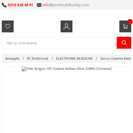
0216 428 46 91
info
@promodelhobby.com
Anasayfa
RC Elektronik
ELEKTRONİK AKSESUAR
Servo Uzatma Kablol