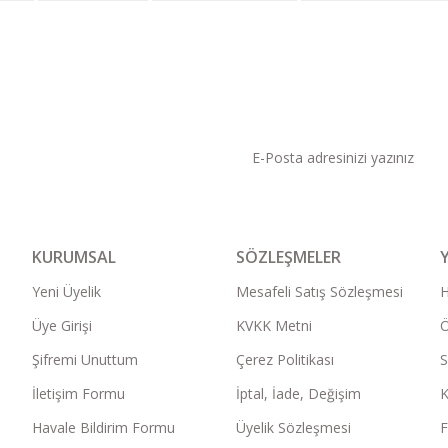
KAMPANYA VE DUYURU
KURUMSAL
SÖZLEŞMELER
Yeni Üyelik
Mesafeli Satış Sözleşmesi
Üye Girişi
KVKK Metni
Ö
Şifremi Unuttum
Çerez Politikası
S
İletişim Formu
İptal, İade, Değişim
K
Havale Bildirim Formu
Üyelik Sözleşmesi
F