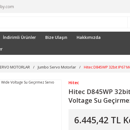
by.com
İndirimli Ürünler
Bize Ulaşın
Hakkımızda
er
 SERVO MOTORLAR
Jumbo Servo Motorlar
Hitec D845WP 32bit IP67 
Hitec
Hitec D845WP 32bi
Voltage Su Geçirme
6.445,42 TL K