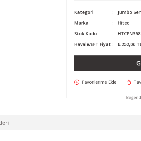
Kategori
Jumbo Ser
Marka
Hitec
Stok Kodu
HTCPN368
Havale/EFT Fiyat
6.252,06 T
G
Tav
Beğendi
leri