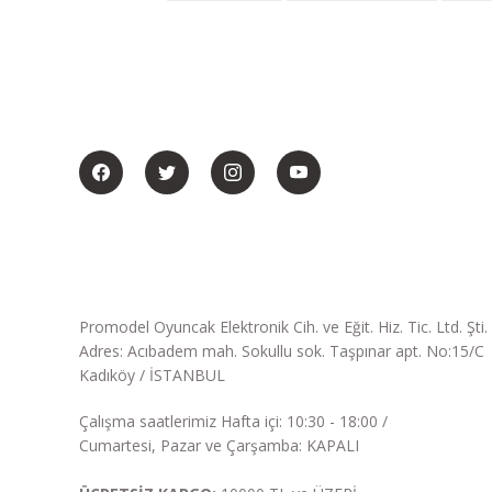
BİZİ SOSYALMEDYADA DA TAKİP EDİN
Promodel Oyuncak Elektronik Cih. ve Eğit. Hiz. Tic. Ltd. Şti.
Adres: Acıbadem mah. Sokullu sok. Taşpınar apt. No:15/C
Kadıköy / İSTANBUL
Çalışma saatlerimiz Hafta içi: 10:30 - 18:00 /
Cumartesi, Pazar ve Çarşamba: KAPALI