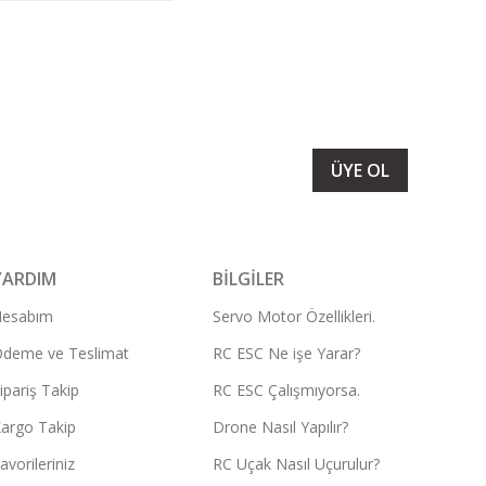
LARIMIZI ALMAK İÇİN BÜLTENİMİZE ÜYE OLUN
ÜYE OL
YARDIM
BİLGİLER
Hesabım
Servo Motor Özellikleri.
deme ve Teslimat
RC ESC Ne işe Yarar?
ipariş Takip
RC ESC Çalışmıyorsa.
argo Takip
Drone Nasıl Yapılır?
avorileriniz
RC Uçak Nasıl Uçurulur?