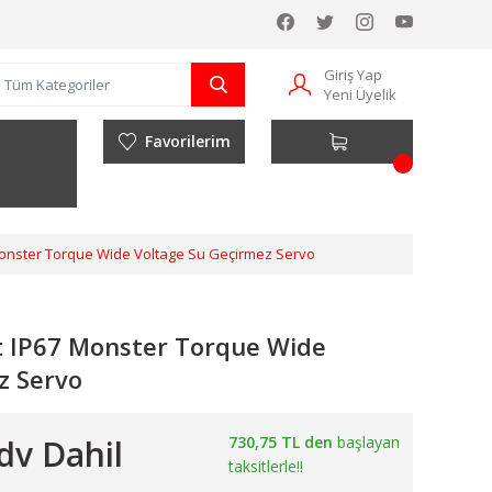
Giriş Yap
Yeni Üyelik
Favorilerim
Monster Torque Wide Voltage Su Geçirmez Servo
t IP67 Monster Torque Wide
z Servo
dv Dahil
730,75 TL den
başlayan
taksitlerle!!