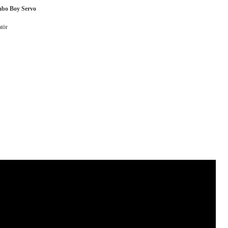
umbo Boy Servo
atör