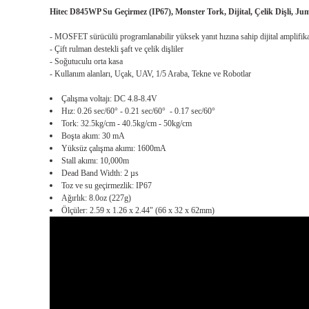
Hitec D845WP Su Geçirmez (IP67), Monster Tork, Dijital, Çelik Dişli, J
- MOSFET sürücülü programlanabilir yüksek yanıt hızına sahip dijital amplifik
- Çift rulman destekli şaft ve çelik dişliler
- Soğutuculu orta kasa
- Kullanım alanları, Uçak, UAV, 1/5 Araba, Tekne ve Robotlar
Çalışma voltajı: DC 4.8-8.4V
Hız: 0.26 sec/60° - 0.21 sec/60° - 0.17 sec/60°
Tork: 32.5kg/cm - 40.5kg/cm - 50kg/cm
Boşta akım: 30 mA
Yüksüz çalışma akımı: 1600mA
Stall akımı: 10,000m
Dead Band Width: 2 µs
Toz ve su geçirmezlik: IP67
Ağırlık: 8.0oz (227g)
Ölçüler: 2.59 x 1.26 x 2.44" (66 x 32 x 62mm)