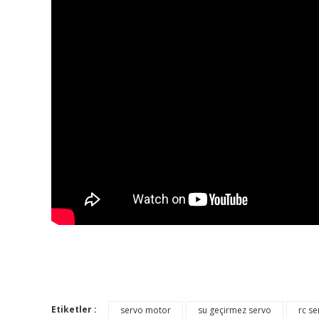
Etiketler :
servo motor
su geçirmez servo
rc se