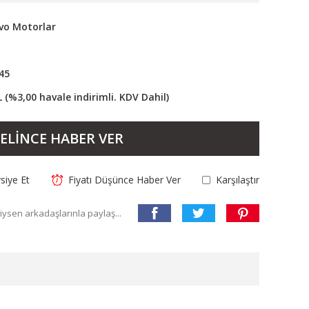
vo Motorlar
45
L (%3,00 havale indirimli. KDV Dahil)
ELİNCE HABER VER
siye Et
Fiyatı Düşünce Haber Ver
Karşılaştır
ysen arkadaşlarınla paylaş...