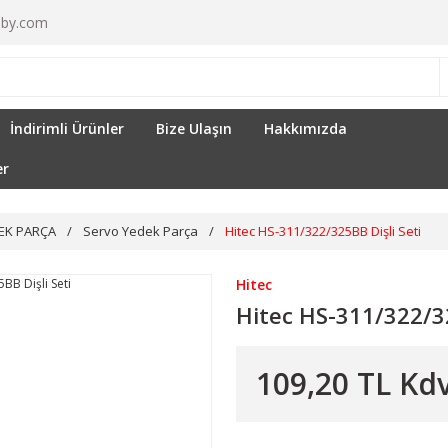
by.com
İndirimli Ürünler
Bize Ulaşın
Hakkımızda
er
EK PARÇA
Servo Yedek Parça
Hitec HS-311/322/325BB Dişli Seti
Hitec
Hitec HS-311/322/32
109,20 TL Kdv