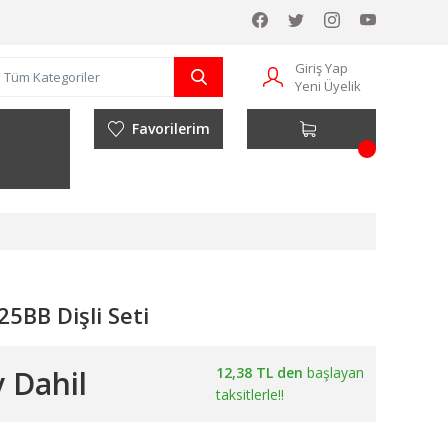
Giriş Yap
Yeni Üyelik
Favorilerim
5BB Dişli Seti
 Dahil
12,38 TL den
başlayan
taksitlerle!!