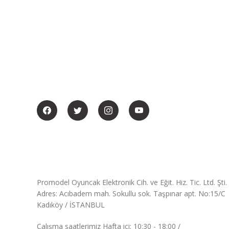
BİZİ SOSYALMEDYADA DA TAKİP EDİN
Promodel Oyuncak Elektronik Cih. ve Eğit. Hiz. Tic. Ltd. Şti.
Adres: Acıbadem mah. Sokullu sok. Taşpınar apt. No:15/C
Kadıköy / İSTANBUL
Çalışma saatlerimiz Hafta içi: 10:30 - 18:00 /