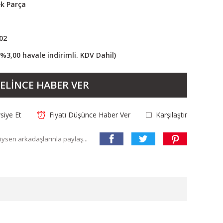
k Parça
02
(%3,00 havale indirimli. KDV Dahil)
ELİNCE HABER VER
siye Et
Fiyatı Düşünce Haber Ver
Karşılaştır
ysen arkadaşlarınla paylaş...