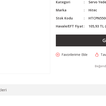
Kategori
Servo Yede
Marka
Hitec
Stok Kodu
HTCPN550
Havale/EFT Fiyat
105,93 TL 
G
Tav
Beğendi
leri