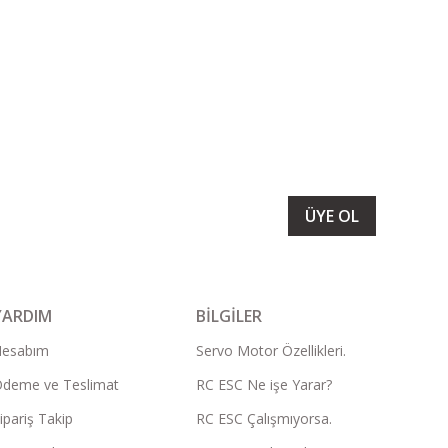
LARIMIZI ALMAK İÇİN BÜLTENİMİZE ÜYE OLUN
ÜYE OL
YARDIM
BİLGİLER
Hesabım
Servo Motor Özellikleri.
deme ve Teslimat
RC ESC Ne işe Yarar?
ipariş Takip
RC ESC Çalışmıyorsa.