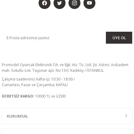
KAMPANYA VE DUYURULARIMIZI ALMAK İÇİN BÜLTENİMİZE ÜYE
OLUN
ÜYE OL
Promodel Oyuncak Elektronik Cih. ve Eğit. Hiz. Tic. Ltd. Şti. Adres: Acıbadem
mah. Sokullu sok. Taşpınar apt. No:15/C Kadıköy / İSTANBUL
Çalışma saatlerimiz Hafta içi: 10:30 - 18:00 /
Cumartesi, Pazar ve Çarşamba: KAPALI
ÜCRETSİZ KARGO:
10000 TL ve ÜZERİ
KURUMSAL