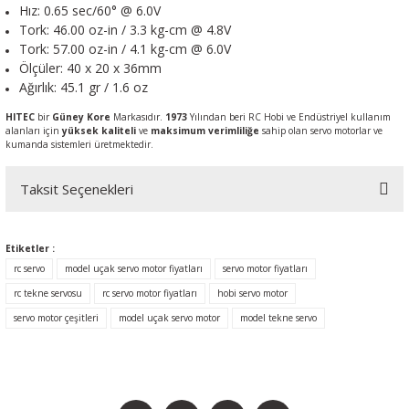
Hız: 0.65 sec/60° @ 6.0V
Tork: 46.00 oz-in / 3.3 kg-cm @ 4.8V
Tork: 57.00 oz-in / 4.1 kg-cm @ 6.0V
Ölçüler: 40 x 20 x 36mm
Ağırlık: 45.1 gr / 1.6 oz
HITEC
bir
Güney Kore
Markasıdır.
1973
Yılından beri RC Hobi ve Endüstriyel kullanım
alanları için
yüksek kaliteli
ve
maksimum verimliliğe
sahip olan servo motorlar ve
kumanda sistemleri üretmektedir.
Taksit Seçenekleri
Etiketler :
rc servo
model uçak servo motor fiyatları
servo motor fiyatları
rc tekne servosu
rc servo motor fiyatları
hobi servo motor
servo motor çeşitleri
model uçak servo motor
model tekne servo
BİZİ SOSYALMEDYADA DA TAKİP EDİN