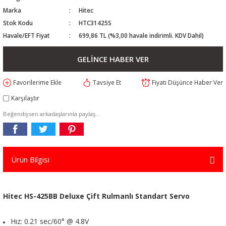
Marka
Hitec
Stok Kodu
HTC31425S
Havale/EFT Fiyat
699,86 TL (%3,00 havale indirimli. KDV Dahil)
GELİNCE HABER VER
Tavsiye Et
Fiyatı Düşünce Haber Ver
Karşılaştır
Beğendiysen arkadaşlarınla paylaş...
Ürün Bilgisi
Hitec HS-425BB Deluxe Çift Rulmanlı Standart Servo
Hız: 0.21 sec/60° @ 4.8V