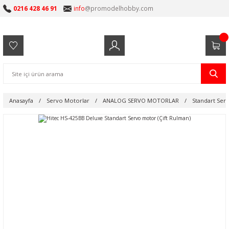
0216 428 46 91
info
@promodelhobby.com
Anasayfa
Servo Motorlar
ANALOG SERVO MOTORLAR
Standart Ser