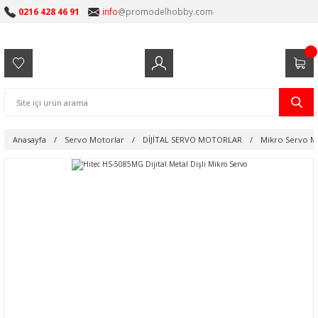
0216 428 46 91
info
@promodelhobby.com
Anasayfa
Servo Motorlar
DİJİTAL SERVO MOTORLAR
Mikro Servo M