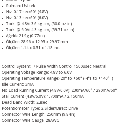
Rulman: Üst tek
Hız: 0.17 sec/60° (4.8V)
Hız: 0.13 sec/60° (6.0V)
Tork: @ 4.8V: 3.6 kg-cm, (50.0 oz-in)
Tork: @ 6.0V: 4.3 kg-cm, (59.71 oz-in)
Ağırlık: 21.9g (0.77oz)
Ölçüler: 28.96 x 12.95 x 29.97 mm
Ölçüler: 1.14 x 0.51 x 1.18 inc.
Control System: +Pulse Width Control 1500usec Neutral
Operating Voltage Range: 4.8V to 6.0V
Operating Temperature Range:-20° to +60° (-4°F to +140°F)
Idle Current: 3mA
No Load Running Current (4.8V/6.0V): 230mA/60° / 290mA/60°
Stall Current (4.8V/6.0V): 1,700mA / 2,150mA
Dead Band Width: 2usec
Potentiometer Type: 2 Slider/Direct Drive
Connector Wire Length: 250mm (9.84in)
Connector Wire Gauge: 28AWG