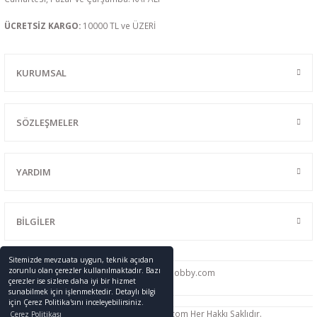
ÜCRETSİZ KARGO:
10000 TL ve ÜZERİ
KURUMSAL
SÖZLEŞMELER
YARDIM
BİLGİLER
Sitemizde mevzuata uygun, teknik açıdan
zorunlu olan çerezler kullanılmaktadır. Bazı
0216 428 46 91
info
@promodelhobby.com
çerezler ise sizlere daha iyi bir hizmet
sunabilmek için işlenmektedir. Detaylı bilgi
için Çerez Politika'sını inceleyebilirsiniz.
Telif Hakkı © 2005-2023 promodelhobby.com Her Hakkı Saklıdır.
Çerez Politikası