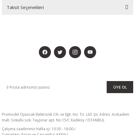
Taksit Seçenekleri
BİZİ SOSYALMEDYADA DA TAKİP EDİN
KAMPANYA VE DUYURULARIMIZI ALMAK İÇİN BÜLTENİMİZE ÜYE
OLUN
ÜYE OL
Promodel Oyuncak Elektronik Cih. ve Eğit. Hiz. Tic. Ltd. Şti. Adres: Acıbadem
mah. Sokullu sok. Taşpınar apt. No:15/C Kadıköy / İSTANBUL
Çalışma saatlerimiz Hafta içi: 10:30 - 18:00 /
Cumartesi, Pazar ve Çarşamba: KAPALI