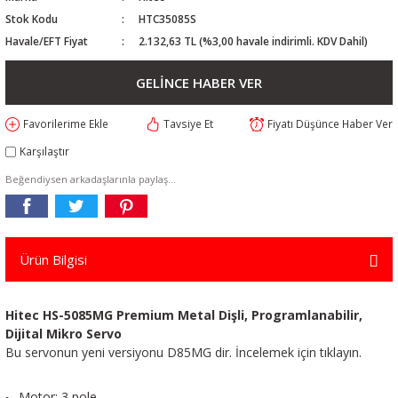
Stok Kodu
HTC35085S
Havale/EFT Fiyat
2.132,63 TL (%3,00 havale indirimli. KDV Dahil)
GELİNCE HABER VER
Tavsiye Et
Fiyatı Düşünce Haber Ver
Karşılaştır
Beğendiysen arkadaşlarınla paylaş...
Ürün Bilgisi
Hitec HS-5085MG Premium Metal Dişli, Programlanabilir,
Dijital Mikro Servo
Bu servonun yeni versiyonu D85MG dir. İncelemek için tıklayın.
Motor: 3 pole