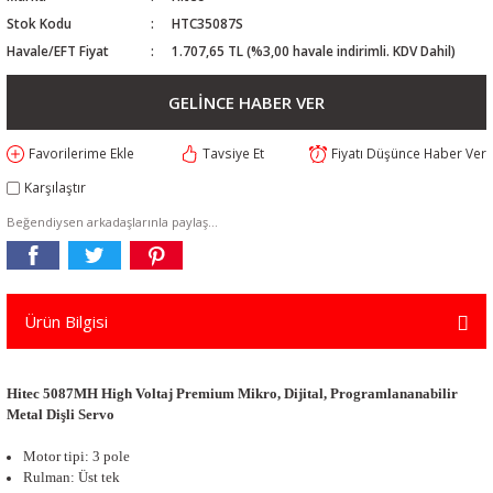
Stok Kodu
HTC35087S
Havale/EFT Fiyat
1.707,65 TL (%3,00 havale indirimli. KDV Dahil)
GELİNCE HABER VER
Tavsiye Et
Fiyatı Düşünce Haber Ver
Karşılaştır
Beğendiysen arkadaşlarınla paylaş...
Ürün Bilgisi
Hitec 5087MH H
igh Vol
taj
Premium Mikro, Dijital, Programlanan
abilir
Metal Dişli Servo
Motor tipi: 3 pole
Rulman: Üst tek