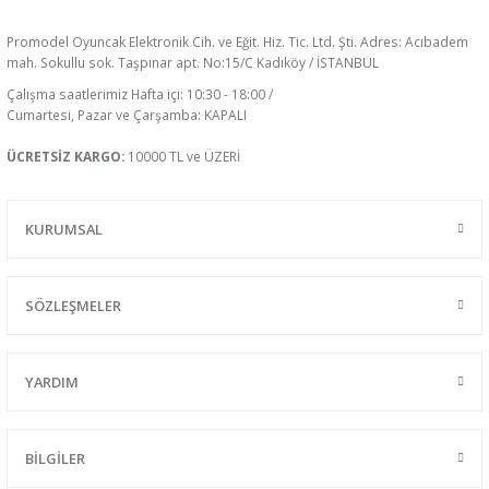
Promodel Oyuncak Elektronik Cih. ve Eğit. Hiz. Tic. Ltd. Şti. Adres: Acıbadem
mah. Sokullu sok. Taşpınar apt. No:15/C Kadıköy / İSTANBUL
Çalışma saatlerimiz Hafta içi: 10:30 - 18:00 /
Cumartesi, Pazar ve Çarşamba: KAPALI
ÜCRETSİZ KARGO:
10000 TL ve ÜZERİ
KURUMSAL
SÖZLEŞMELER
YARDIM
BİLGİLER