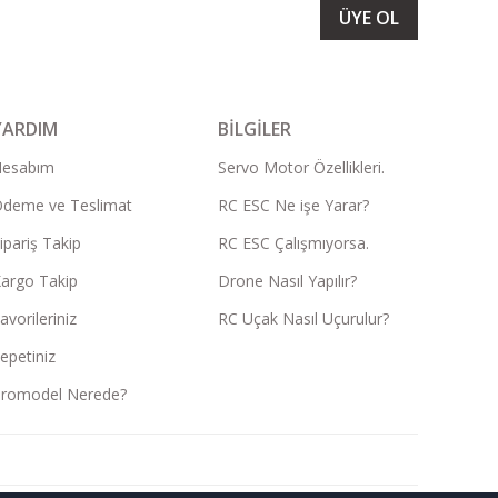
ÜYE OL
YARDIM
BİLGİLER
Hesabım
Servo Motor Özellikleri.
deme ve Teslimat
RC ESC Ne işe Yarar?
ipariş Takip
RC ESC Çalışmıyorsa.
argo Takip
Drone Nasıl Yapılır?
avorileriniz
RC Uçak Nasıl Uçurulur?
epetiniz
romodel Nerede?