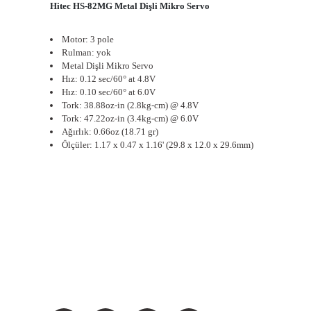
Hitec HS-82MG Metal Dişli Mikro S
e
rvo
Motor: 3 pole
Rulman: yok
Metal Dişli Mikro Servo
Hız: 0.12 sec/60° at 4.8V
Hız: 0.10 sec/60° at 6.0V
Tork: 38.88oz-in (2.8kg-cm) @ 4.8V
Tork: 47.22oz-in (3.4kg-cm) @ 6.0V
Ağırlık: 0.66oz (1
8
.
71
gr)
Ölçüler: 1.17 x 0.47 x 1.16' (29.8 x 12.0 x 29.6mm)
BİZİ SOSYALMEDYADA DA TAKİP EDİN