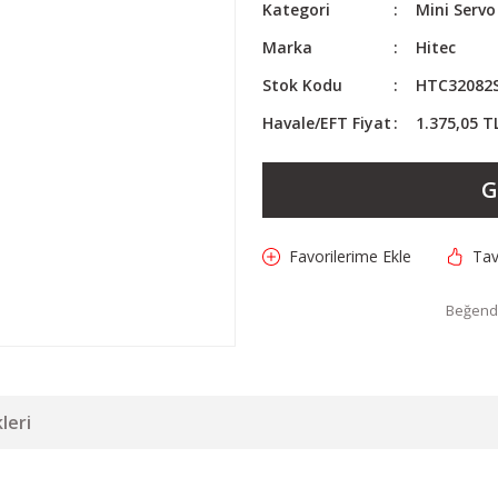
Kategori
Mini Servo
Marka
Hitec
Stok Kodu
HTC32082
Havale/EFT Fiyat
1.375,05 T
G
Tav
Beğendi
leri