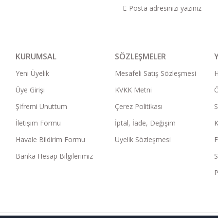
KURUMSAL
SÖZLEŞMELER
Yeni Üyelik
Mesafeli Satış Sözleşmesi
Üye Girişi
KVKK Metni
Ö
Şifremi Unuttum
Çerez Politikası
S
İletişim Formu
İptal, İade, Değişim
K
Havale Bildirim Formu
Üyelik Sözleşmesi
F
Banka Hesap Bilgilerimiz
S
P