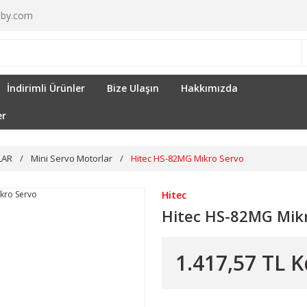
by.com
İndirimli Ürünler
Bize Ulaşın
Hakkımızda
er
LAR
Mini Servo Motorlar
Hitec HS-82MG Mikro Servo
Hitec
Hitec HS-82MG Mik
1.417,57 TL K