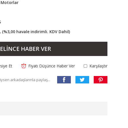
 Motorlar
S
L (%3,00 havale indirimli. KDV Dahil)
ELİNCE HABER VER
siye Et
Fiyatı Düşünce Haber Ver
Karşılaştır
ysen arkadaşlarınla paylaş...