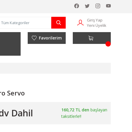
Giriş Yap
Yeni Üyelik
Favorilerim
ro Servo
dv Dahil
160,72 TL den
başlayan
taksitlerle!!