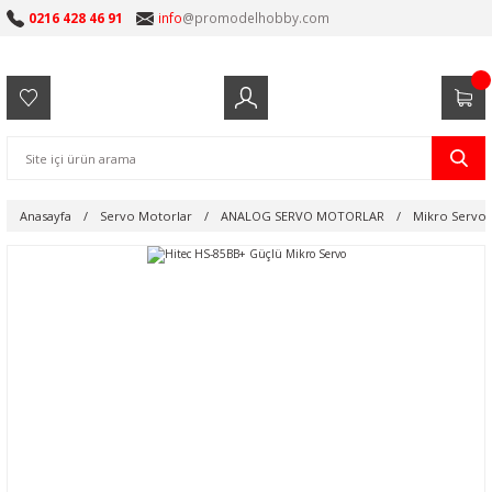
0216 428 46 91
info
@promodelhobby.com
Anasayfa
Servo Motorlar
ANALOG SERVO MOTORLAR
Mikro Servo 