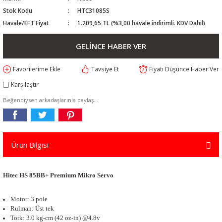
Stok Kodu
HTC31085S
Havale/EFT Fiyat
1.209,65 TL (%3,00 havale indirimli. KDV Dahil)
GELİNCE HABER VER
Tavsiye Et
Fiyatı Düşünce Haber Ver
Karşılaştır
Beğendiysen arkadaşlarınla paylaş...
Ürün Bilgisi
Hitec HS 85BB+ Premium Mikro Servo
Motor: 3 pole
Rulman: Üst tek
Tork: 3.0 kg-cm (42 oz-in) @4.8v