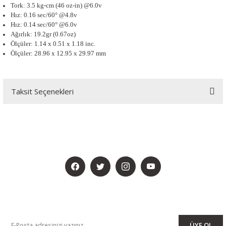
Tork: 3.5 kg-cm (46 oz-in) @6.0v
Hız: 0.16 sec/60° @4.8v
Hız: 0.14 sec/60° @6.0v
Ağırlık: 19.2gr (0.67oz)
Ölçüler: 1.14 x 0.51 x 1.18 inc.
Ölçüler: 28.96 x 12.95 x 29.97 mm
Taksit Seçenekleri
BİZİ SOSYALMEDYADA DA TAKİP EDİN
KAMPANYA VE DUYURULARIMIZI ALMAK İÇİN BÜLTENİMİZE ÜYE
OLUN
ÜYE OL