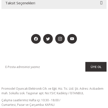
Taksit Seçenekleri
BİZİ SOSYALMEDYADA DA TAKİP EDİN
KAMPANYA VE DUYURULARIMIZI ALMAK İÇİN BÜLTENİMİZE ÜYE
OLUN
ÜYE OL
Promodel Oyuncak Elektronik Cih. ve Eğit. Hiz. Tic. Ltd. Şti. Adres: Acıbadem
mah. Sokullu sok. Taşpınar apt. No:15/C Kadıköy / İSTANBUL
Çalışma saatlerimiz Hafta içi: 10:30 - 18:00 /
Cumartesi, Pazar ve Çarşamba: KAPALI