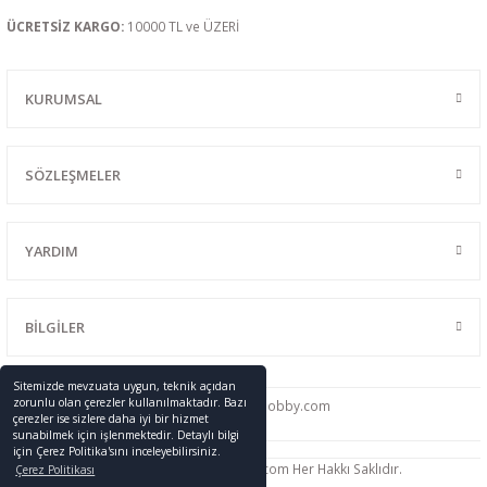
ÜCRETSİZ KARGO:
10000 TL ve ÜZERİ
KURUMSAL
SÖZLEŞMELER
YARDIM
BİLGİLER
Sitemizde mevzuata uygun, teknik açıdan
zorunlu olan çerezler kullanılmaktadır. Bazı
0216 428 46 91
info
@promodelhobby.com
çerezler ise sizlere daha iyi bir hizmet
sunabilmek için işlenmektedir. Detaylı bilgi
için Çerez Politika'sını inceleyebilirsiniz.
Telif Hakkı © 2005-2023 promodelhobby.com Her Hakkı Saklıdır.
Çerez Politikası