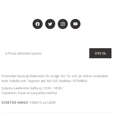
BİZİ SOSYALMEDYADA DA TAKİP EDİN
KAMPANYA VE DUYURULARIMIZI ALMAK İÇİN BÜLTENİMİZE ÜYE
OLUN
ÜYE OL
Promodel Oyuncak Elektronik Cih. ve Eğit. Hiz. Tic. Ltd. Şti. Adres: Acıbadem
mah. Sokullu sok. Taşpınar apt. No:15/C Kadıköy / İSTANBUL
Çalışma saatlerimiz Hafta içi: 10:30 - 18:00 /
Cumartesi, Pazar ve Çarşamba: KAPALI
ÜCRETSİZ KARGO:
10000 TL ve ÜZERİ