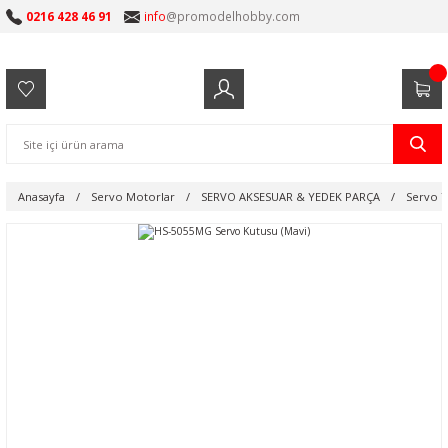
0216 428 46 91
info
@promodelhobby.com
Anasayfa
Servo Motorlar
SERVO AKSESUAR & YEDEK PARÇA
Servo Y