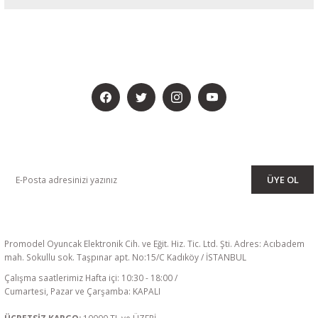
BİZİ SOSYALMEDYADA DA TAKİP EDİN
KAMPANYA VE DUYURULARIMIZI ALMAK İÇİN BÜLTENİMİZE ÜYE
OLUN
ÜYE OL
Promodel Oyuncak Elektronik Cih. ve Eğit. Hiz. Tic. Ltd. Şti. Adres: Acıbadem
mah. Sokullu sok. Taşpınar apt. No:15/C Kadıköy / İSTANBUL
Çalışma saatlerimiz Hafta içi: 10:30 - 18:00 /
Cumartesi, Pazar ve Çarşamba: KAPALI