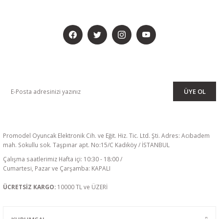
BİZİ SOSYALMEDYADA DA TAKİP EDİN
KAMPANYA VE DUYURULARIMIZI ALMAK İÇİN BÜLTENİMİZE ÜYE
OLUN
ÜYE OL
Promodel Oyuncak Elektronik Cih. ve Eğit. Hiz. Tic. Ltd. Şti. Adres: Acıbadem
mah. Sokullu sok. Taşpınar apt. No:15/C Kadıköy / İSTANBUL
Çalışma saatlerimiz Hafta içi: 10:30 - 18:00 /
Cumartesi, Pazar ve Çarşamba: KAPALI
ÜCRETSİZ KARGO:
10000 TL ve ÜZERİ