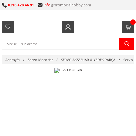
0216 428 46 91
info
@promodelhobby.com
Anasayfa
Servo Motorlar
SERVO AKSESUAR & YEDEK PARÇA
Servo Y