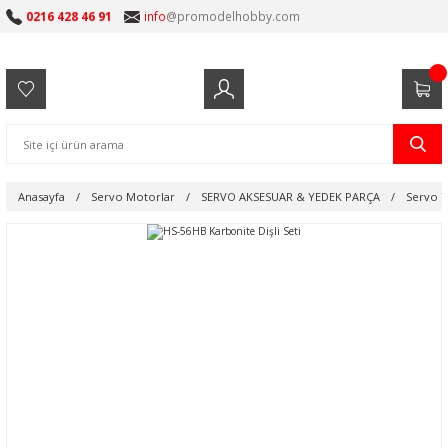
0216 428 46 91
info
@promodelhobby.com
Anasayfa
Servo Motorlar
SERVO AKSESUAR & YEDEK PARÇA
Servo Y