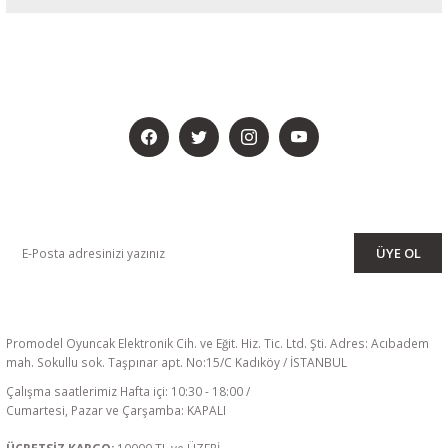
BİZİ SOSYALMEDYADA DA TAKİP EDİN
KAMPANYA VE DUYURULARIMIZI ALMAK İÇİN BÜLTENİMİZE ÜYE
OLUN
ÜYE OL
Promodel Oyuncak Elektronik Cih. ve Eğit. Hiz. Tic. Ltd. Şti. Adres: Acıbadem
mah. Sokullu sok. Taşpınar apt. No:15/C Kadıköy / İSTANBUL
Çalışma saatlerimiz Hafta içi: 10:30 - 18:00 /
Cumartesi, Pazar ve Çarşamba: KAPALI