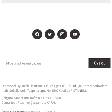
BİZİ SOSYALMEDYADA DA TAKİP EDİN
KAMPANYA VE DUYURULARIMIZI ALMAK İÇİN BÜLTENİMİZE ÜYE
OLUN
ÜYE OL
Promodel Oyuncak Elektronik Cih. ve Eğit. Hiz. Tic. Ltd. Şti. Adres: Acıbadem
mah. Sokullu sok. Taşpınar apt. No:15/C Kadıköy / İSTANBUL
Çalışma saatlerimiz Hafta içi: 10:30 - 18:00 /
Cumartesi, Pazar ve Çarşamba: KAPALI