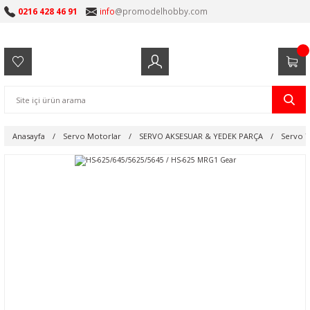
0216 428 46 91
info
@promodelhobby.com
Anasayfa
Servo Motorlar
SERVO AKSESUAR & YEDEK PARÇA
Servo Y