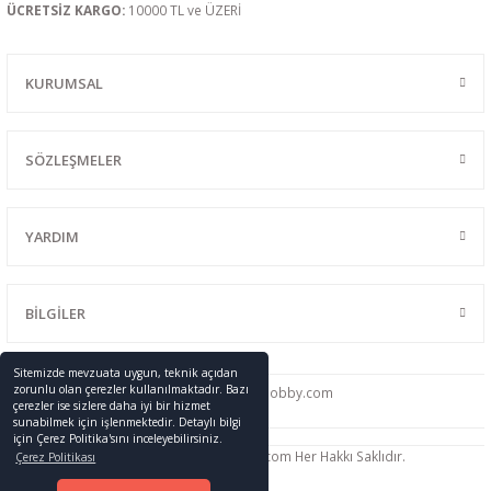
ÜCRETSİZ KARGO:
10000 TL ve ÜZERİ
KURUMSAL
SÖZLEŞMELER
YARDIM
BİLGİLER
Sitemizde mevzuata uygun, teknik açıdan
zorunlu olan çerezler kullanılmaktadır. Bazı
0216 428 46 91
info
@promodelhobby.com
çerezler ise sizlere daha iyi bir hizmet
sunabilmek için işlenmektedir. Detaylı bilgi
için Çerez Politika'sını inceleyebilirsiniz.
Telif Hakkı © 2005-2023 promodelhobby.com Her Hakkı Saklıdır.
Çerez Politikası