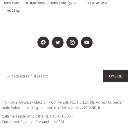
servo motor
rc model servo
servo motor fiyatları
mini servo motor
hitec 65mg
BİZİ SOSYALMEDYADA DA TAKİP EDİN
KAMPANYA VE DUYURULARIMIZI ALMAK İÇİN BÜLTENİMİZE ÜYE
OLUN
ÜYE OL
Promodel Oyuncak Elektronik Cih. ve Eğit. Hiz. Tic. Ltd. Şti. Adres: Acıbadem
mah. Sokullu sok. Taşpınar apt. No:15/C Kadıköy / İSTANBUL
Çalışma saatlerimiz Hafta içi: 10:30 - 18:00 /
Cumartesi, Pazar ve Çarşamba: KAPALI