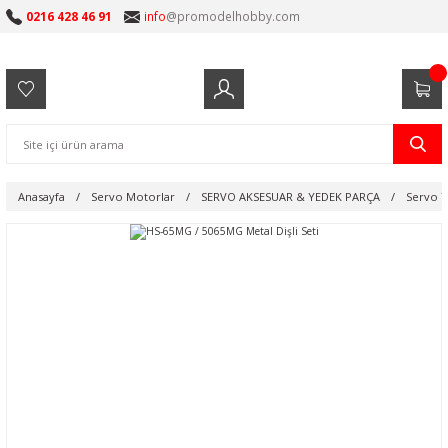
0216 428 46 91
info
@promodelhobby.com
Anasayfa
Servo Motorlar
SERVO AKSESUAR & YEDEK PARÇA
Servo Y