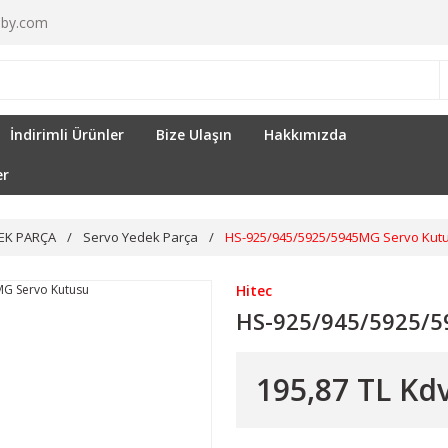
by.com
İndirimli Ürünler
Bize Ulaşın
Hakkımızda
er
EK PARÇA
Servo Yedek Parça
HS-925/945/5925/5945MG Servo Kut
Hitec
HS-925/945/5925/5
195,87 TL Kdv