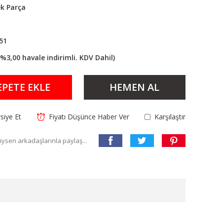
k Parça
51
(%3,00 havale indirimli. KDV Dahil)
EPETE EKLE
HEMEN AL
siye Et
Fiyatı Düşünce Haber Ver
Karşılaştır
ysen arkadaşlarınla paylaş...