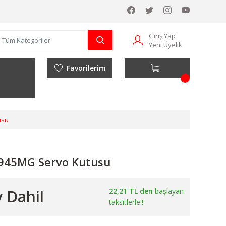
Giriş Yap
Yeni Üyelik
Favorilerim
usu
945MG Servo Kutusu
 Dahil
22,21 TL den
başlayan
taksitlerle!!