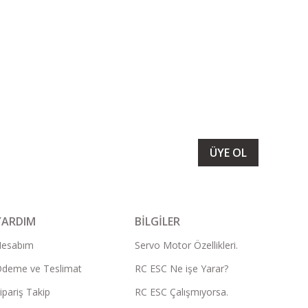
LARIMIZI ALMAK İÇİN BÜLTENİMİZE ÜYE OLUN
ÜYE OL
YARDIM
BİLGİLER
Hesabım
Servo Motor Özellikleri.
deme ve Teslimat
RC ESC Ne işe Yarar?
ipariş Takip
RC ESC Çalışmıyorsa.