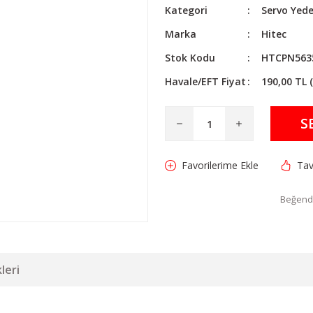
Kategori
Servo Yede
Marka
Hitec
Stok Kodu
HTCPN563
Havale/EFT Fiyat
190,00 TL 
S
Tav
Beğendi
leri