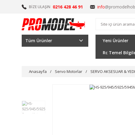
0216 428 46 91
info
@promodelhob
BİZE ULAŞIN
Tüm Ürünler
Yeni Ürünler
Rc Temel Bilgil
Anasayfa
Servo Motorlar
SERVO AKSESUAR & YED