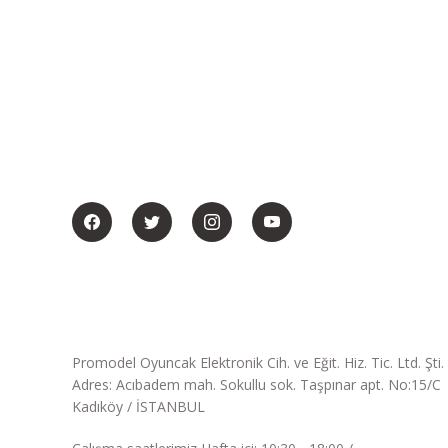
BİZİ SOSYALMEDYADA DA TAKİP EDİN
Promodel Oyuncak Elektronik Cih. ve Eğit. Hiz. Tic. Ltd. Şti.
Adres: Acıbadem mah. Sokullu sok. Taşpınar apt. No:15/C
Kadıköy / İSTANBUL