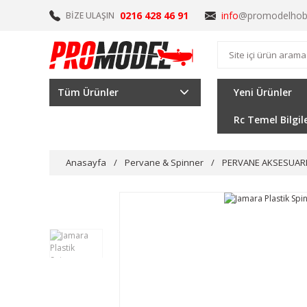
0216 428 46 91
info
@promodelhob
BİZE ULAŞIN
Tüm Ürünler
Yeni Ürünler
Rc Temel Bilgil
Anasayfa
Pervane & Spinner
PERVANE AKSESUAR