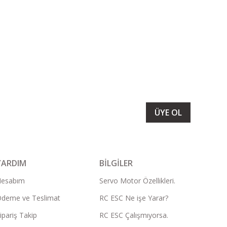
LARIMIZI ALMAK İÇİN BÜLTENİMİZE ÜYE OLUN
ÜYE OL
YARDIM
BİLGİLER
Hesabım
Servo Motor Özellikleri.
deme ve Teslimat
RC ESC Ne işe Yarar?
ipariş Takip
RC ESC Çalışmıyorsa.