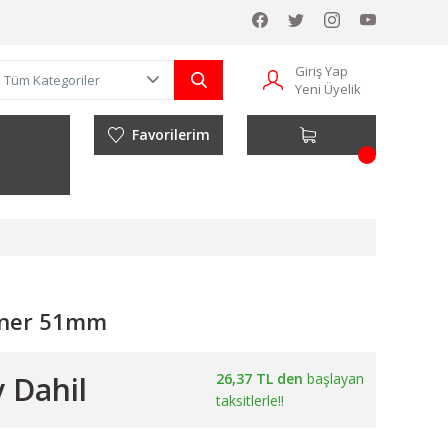
Giriş Yap
Yeni Üyelik
Favorilerim
inner 51mm
 Dahil
26,37 TL den
başlayan
taksitlerle!!