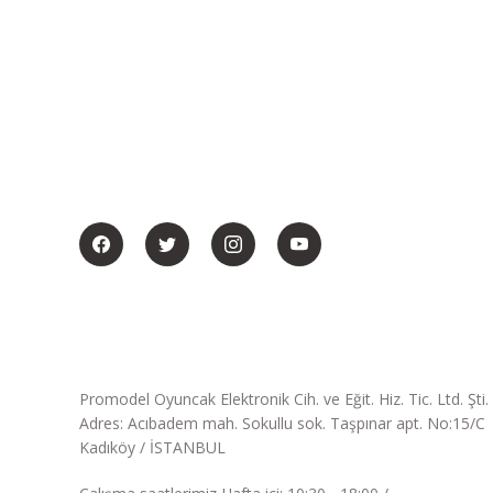
BİZİ SOSYALMEDYADA DA TAKİP EDİN
Promodel Oyuncak Elektronik Cih. ve Eğit. Hiz. Tic. Ltd. Şti.
Adres: Acıbadem mah. Sokullu sok. Taşpınar apt. No:15/C
Kadıköy / İSTANBUL