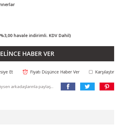
innerlar
(%3,00 havale indirimli. KDV Dahil)
ELİNCE HABER VER
siye Et
Fiyatı Düşünce Haber Ver
Karşılaştır
ysen arkadaşlarınla paylaş...