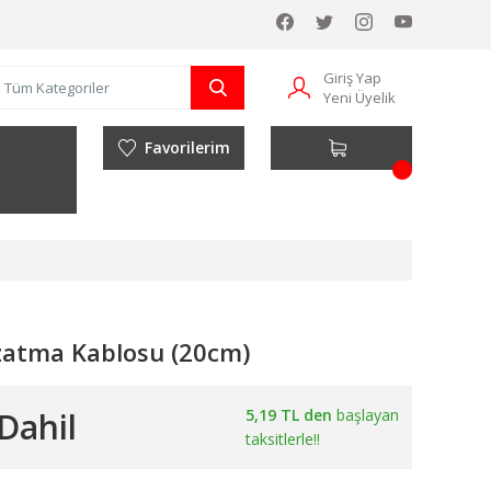
Giriş Yap
Yeni Üyelik
Favorilerim
zatma Kablosu (20cm)
Dahil
5,19 TL den
başlayan
taksitlerle!!