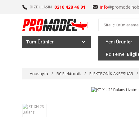
0216 428 46 91
info
@promodelhob
BİZE ULAŞIN
Tüm Ürünler
Yeni Ürünler
Rc Temel Bilgil
Anasayfa
RC Elektronik
ELEKTRONİK AKSESUAR