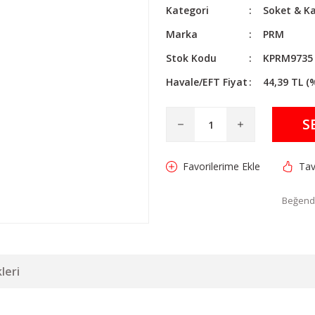
Kategori
Soket & Ka
Marka
PRM
Stok Kodu
KPRM9735
Havale/EFT Fiyat
44,39 TL (
S
Tav
Beğendi
leri