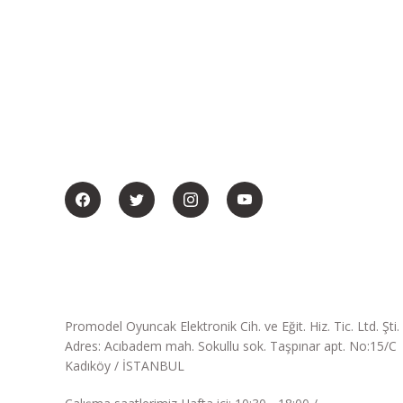
BİZİ SOSYALMEDYADA DA TAKİP EDİN
Promodel Oyuncak Elektronik Cih. ve Eğit. Hiz. Tic. Ltd. Şti.
Adres: Acıbadem mah. Sokullu sok. Taşpınar apt. No:15/C
Kadıköy / İSTANBUL