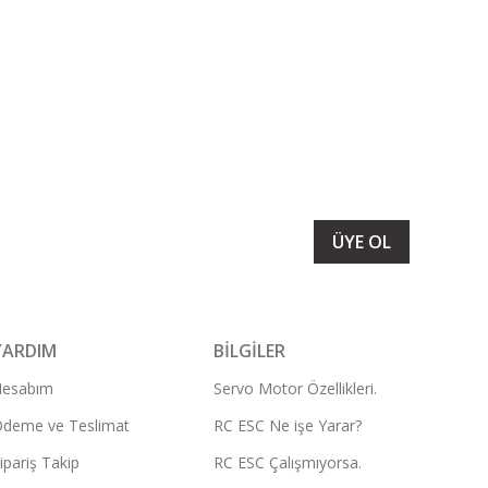
LARIMIZI ALMAK İÇİN BÜLTENİMİZE ÜYE OLUN
ÜYE OL
YARDIM
BİLGİLER
Hesabım
Servo Motor Özellikleri.
deme ve Teslimat
RC ESC Ne işe Yarar?
ipariş Takip
RC ESC Çalışmıyorsa.