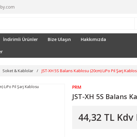
by.com
İndirimli Ürünler
Bize Ulaşın
Hakkımızda
er
Soket & Kablolar
JST-XH 5S Balans Kablosu (20cm) LiPo Pil Şarj Kablo
PRM
JST-XH 5S Balans Ka
44,32 TL Kdv 