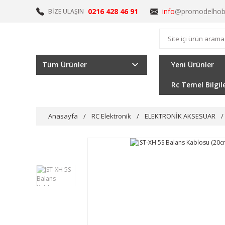
0216 428 46 91
info
@promodelhob
BİZE ULAŞIN
Tüm Ürünler
Yeni Ürünler
Rc Temel Bilgil
Anasayfa
RC Elektronik
ELEKTRONİK AKSESUAR