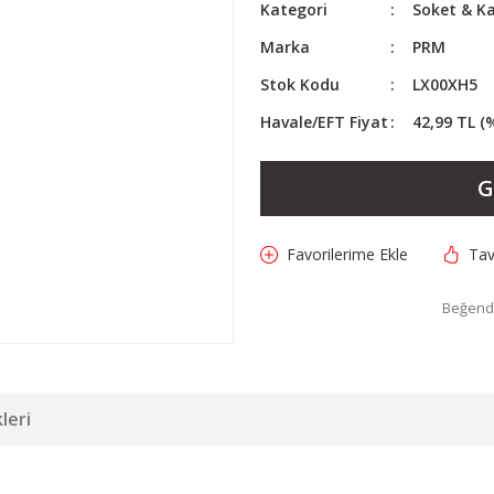
Kategori
Soket & Ka
Marka
PRM
Stok Kodu
LX00XH5
Havale/EFT Fiyat
42,99 TL (
G
Tav
Beğendi
leri