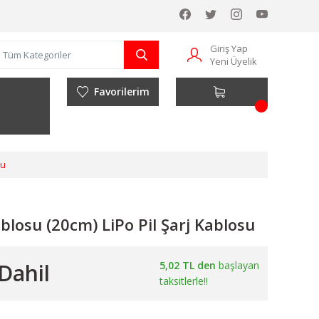
Giriş Yap
Yeni Üyelik
Favorilerim
su
blosu (20cm) LiPo Pil Şarj Kablosu
Dahil
5,02 TL den
başlayan
taksitlerle!!