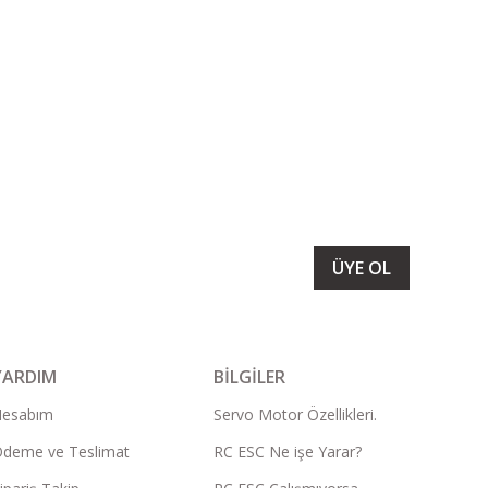
LARIMIZI ALMAK İÇİN BÜLTENİMİZE ÜYE OLUN
ÜYE OL
YARDIM
BİLGİLER
Hesabım
Servo Motor Özellikleri.
deme ve Teslimat
RC ESC Ne işe Yarar?