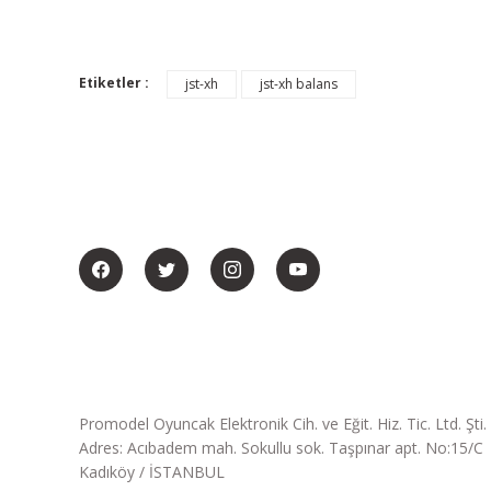
Etiketler :
jst-xh
jst-xh balans
BİZİ SOSYALMEDYADA DA TAKİP EDİN
Promodel Oyuncak Elektronik Cih. ve Eğit. Hiz. Tic. Ltd. Şti.
Adres: Acıbadem mah. Sokullu sok. Taşpınar apt. No:15/C
Kadıköy / İSTANBUL