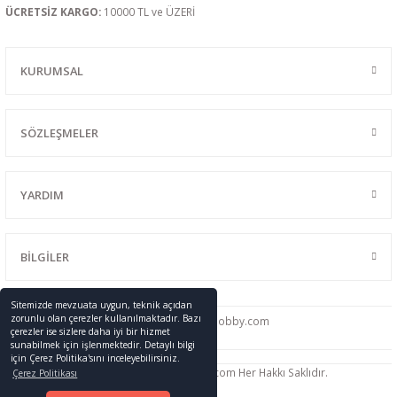
ÜCRETSİZ KARGO:
10000 TL ve ÜZERİ
KURUMSAL
SÖZLEŞMELER
YARDIM
BİLGİLER
Sitemizde mevzuata uygun, teknik açıdan
zorunlu olan çerezler kullanılmaktadır. Bazı
0216 428 46 91
info
@promodelhobby.com
çerezler ise sizlere daha iyi bir hizmet
sunabilmek için işlenmektedir. Detaylı bilgi
için Çerez Politika'sını inceleyebilirsiniz.
Telif Hakkı © 2005-2023 promodelhobby.com Her Hakkı Saklıdır.
Çerez Politikası