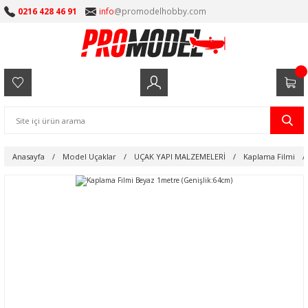
0216 428 46 91
info
@promodelhobby.com
Anasayfa
Model Uçaklar
UÇAK YAPI MALZEMELERİ
Kaplama Filmi