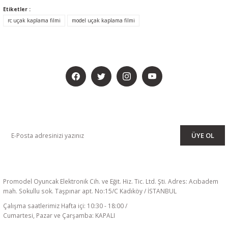
Etiketler :
rc uçak kaplama filmi
model uçak kaplama filmi
BİZİ SOSYALMEDYADA DA TAKİP EDİN
KAMPANYA VE DUYURULARIMIZI ALMAK İÇİN BÜLTENİMİZE ÜYE
OLUN
ÜYE OL
Promodel Oyuncak Elektronik Cih. ve Eğit. Hiz. Tic. Ltd. Şti. Adres: Acıbadem
mah. Sokullu sok. Taşpınar apt. No:15/C Kadıköy / İSTANBUL
Çalışma saatlerimiz Hafta içi: 10:30 - 18:00 /
Cumartesi, Pazar ve Çarşamba: KAPALI