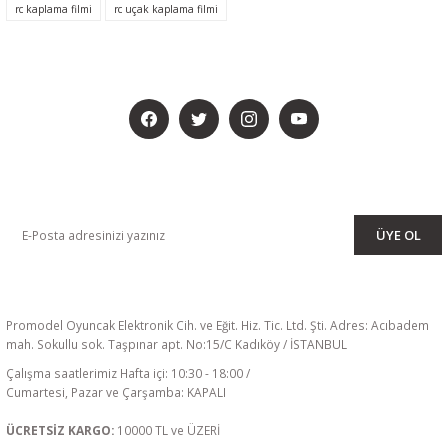
rc kaplama filmi
rc uçak kaplama filmi
BİZİ SOSYALMEDYADA DA TAKİP EDİN
KAMPANYA VE DUYURULARIMIZI ALMAK İÇİN BÜLTENİMİZE ÜYE
OLUN
ÜYE OL
Promodel Oyuncak Elektronik Cih. ve Eğit. Hiz. Tic. Ltd. Şti. Adres: Acıbadem
mah. Sokullu sok. Taşpınar apt. No:15/C Kadıköy / İSTANBUL
Çalışma saatlerimiz Hafta içi: 10:30 - 18:00 /
Cumartesi, Pazar ve Çarşamba: KAPALI
ÜCRETSİZ KARGO:
10000 TL ve ÜZERİ