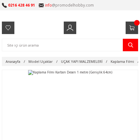
0216 428 46 91
info
@promodelhobby.com
Anasayfa
Model Uçaklar
UÇAK YAPI MALZEMELERİ
Kaplama Filmi