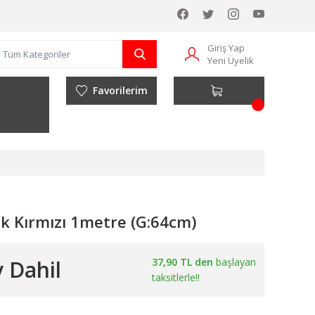
Giriş Yap
Yeni Üyelik
Favorilerim
ak Kırmızı 1metre (G:64cm)
 Dahil
37,90 TL den
başlayan
taksitlerle!!