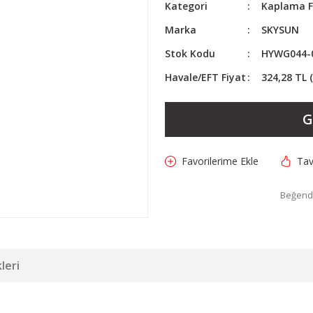
Kategori
Kaplama F
Marka
SKYSUN
Stok Kodu
HYWG044-
Havale/EFT Fiyat
324,28 TL 
G
Tav
Beğendi
leri