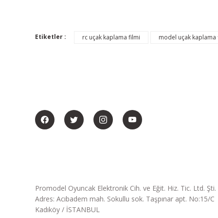
Etiketler :
rc uçak kaplama filmi
model uçak kaplama f
BİZİ SOSYALMEDYADA DA TAKİP EDİN
Promodel Oyuncak Elektronik Cih. ve Eğit. Hiz. Tic. Ltd. Şti.
Adres: Acıbadem mah. Sokullu sok. Taşpınar apt. No:15/C
Kadıköy / İSTANBUL