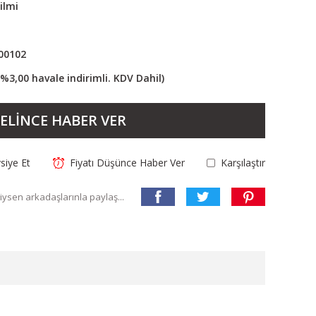
ilmi
00102
(%3,00 havale indirimli. KDV Dahil)
ELİNCE HABER VER
siye Et
Fiyatı Düşünce Haber Ver
Karşılaştır
ysen arkadaşlarınla paylaş...