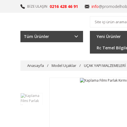
0216 428 46 91
info
@promodelhob
BİZE ULAŞIN
Tüm Ürünler
Yeni Ürünler
Rc Temel Bilgil
Anasayfa
Model Uçaklar
UÇAK YAPI MALZEMELERİ