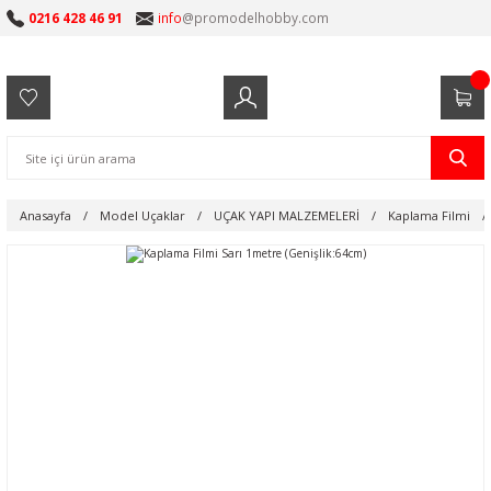
0216 428 46 91
info
@promodelhobby.com
Anasayfa
Model Uçaklar
UÇAK YAPI MALZEMELERİ
Kaplama Filmi