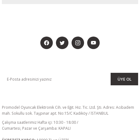
BİZİ SOSYALMEDYADA DA TAKİP EDİN
KAMPANYA VE DUYURULARIMIZI ALMAK İÇİN BÜLTENİMİZE ÜYE
OLUN
ÜYE OL
Promodel Oyuncak Elektronik Cih. ve Eğit. Hiz. Tic. Ltd. Şti. Adres: Acıbadem
mah. Sokullu sok. Taşpınar apt. No:15/C Kadıköy / İSTANBUL
Çalışma saatlerimiz Hafta içi: 10:30 - 18:00 /
Cumartesi, Pazar ve Çarşamba: KAPALI