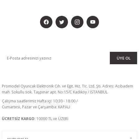
BİZİ SOSYALMEDYADA DA TAKİP EDİN
KAMPANYA VE DUYURULARIMIZI ALMAK İÇİN BÜLTENİMİZE ÜYE
OLUN
ÜYE OL
Promodel Oyuncak Elektronik Cih. ve Eğit. Hiz. Tic. Ltd. Şti. Adres: Acıbadem
mah. Sokullu sok. Taşpınar apt. No:15/C Kadıköy / İSTANBUL
Çalışma saatlerimiz Hafta içi: 10:30 - 18:00 /
Cumartesi, Pazar ve Çarşamba: KAPALI
ÜCRETSİZ KARGO:
10000 TL ve ÜZERİ