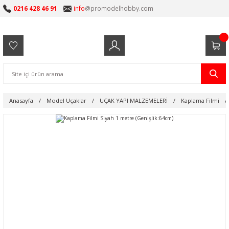
0216 428 46 91
info
@promodelhobby.com
Anasayfa
Model Uçaklar
UÇAK YAPI MALZEMELERİ
Kaplama Filmi