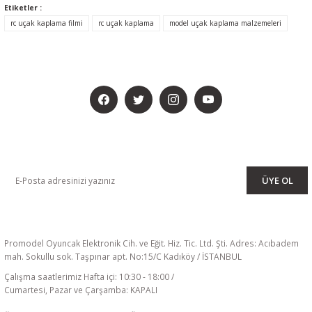
Etiketler :
rc uçak kaplama filmi
rc uçak kaplama
model uçak kaplama malzemeleri
BİZİ SOSYALMEDYADA DA TAKİP EDİN
KAMPANYA VE DUYURULARIMIZI ALMAK İÇİN BÜLTENİMİZE ÜYE
OLUN
ÜYE OL
Promodel Oyuncak Elektronik Cih. ve Eğit. Hiz. Tic. Ltd. Şti. Adres: Acıbadem
mah. Sokullu sok. Taşpınar apt. No:15/C Kadıköy / İSTANBUL
Çalışma saatlerimiz Hafta içi: 10:30 - 18:00 /
Cumartesi, Pazar ve Çarşamba: KAPALI