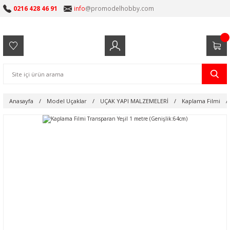
0216 428 46 91
info
@promodelhobby.com
Anasayfa
Model Uçaklar
UÇAK YAPI MALZEMELERİ
Kaplama Filmi