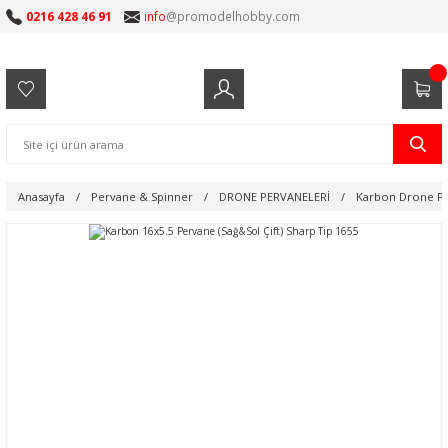
0216 428 46 91
info
@promodelhobby.com
Anasayfa
Pervane & Spinner
DRONE PERVANELERİ
Karbon Drone Pe