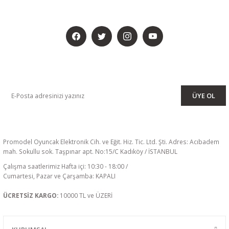
BİZİ SOSYALMEDYADA DA TAKİP EDİN
KAMPANYA VE DUYURULARIMIZI ALMAK İÇİN BÜLTENİMİZE ÜYE
OLUN
ÜYE OL
Promodel Oyuncak Elektronik Cih. ve Eğit. Hiz. Tic. Ltd. Şti. Adres: Acıbadem
mah. Sokullu sok. Taşpınar apt. No:15/C Kadıköy / İSTANBUL
Çalışma saatlerimiz Hafta içi: 10:30 - 18:00 /
Cumartesi, Pazar ve Çarşamba: KAPALI
ÜCRETSİZ KARGO:
10000 TL ve ÜZERİ