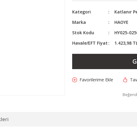
Kategori
Katlanır P
Marka
HAOYE
Stok Kodu
HY025-025
Havale/EFT Fiyat
1.423,98 T
G
Tav
Beğendi
leri