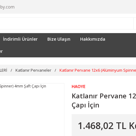
by.com
İndirimli Ürünler
Bize Ulaşın
Hakkımızda
er
LERİ
Katlanır Pervaneler
Katlanır Pervane 12x6 (Alüminyum Spinner
HAOYE
Katlanır Pervane 1
Çapı İçin
1.468,02 TL K