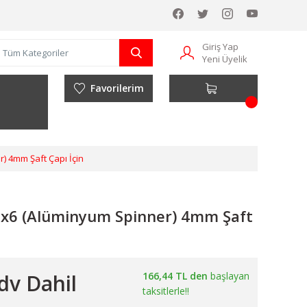
Giriş Yap
Yeni Üyelik
Favorilerim
) 4mm Şaft Çapı İçin
2x6 (Alüminyum Spinner) 4mm Şaft
dv Dahil
166,44 TL den
başlayan
taksitlerle!!