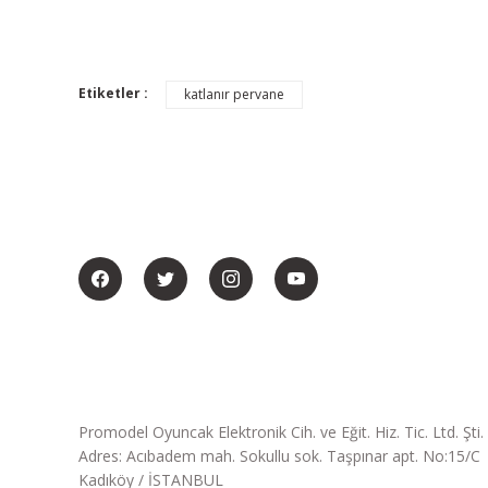
Etiketler :
katlanır pervane
BİZİ SOSYALMEDYADA DA TAKİP EDİN
Promodel Oyuncak Elektronik Cih. ve Eğit. Hiz. Tic. Ltd. Şti.
Adres: Acıbadem mah. Sokullu sok. Taşpınar apt. No:15/C
Kadıköy / İSTANBUL