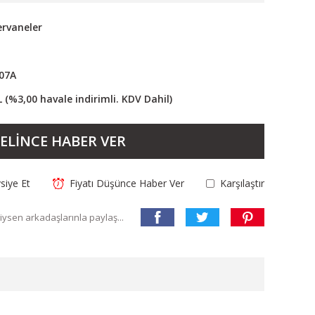
ervaneler
07A
L (%3,00 havale indirimli. KDV Dahil)
ELİNCE HABER VER
siye Et
Fiyatı Düşünce Haber Ver
Karşılaştır
ysen arkadaşlarınla paylaş...