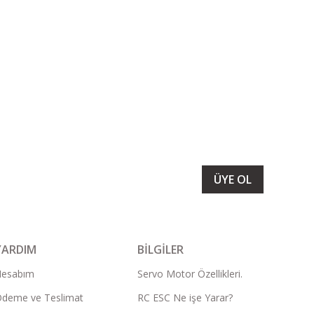
LARIMIZI ALMAK İÇİN BÜLTENİMİZE ÜYE OLUN
ÜYE OL
YARDIM
BİLGİLER
Hesabım
Servo Motor Özellikleri.
deme ve Teslimat
RC ESC Ne işe Yarar?