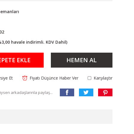
lemanları
02
%3,00 havale indirimli. KDV Dahil)
EPETE EKLE
HEMEN AL
siye Et
Fiyatı Düşünce Haber Ver
Karşılaştır
ysen arkadaşlarınla paylaş...