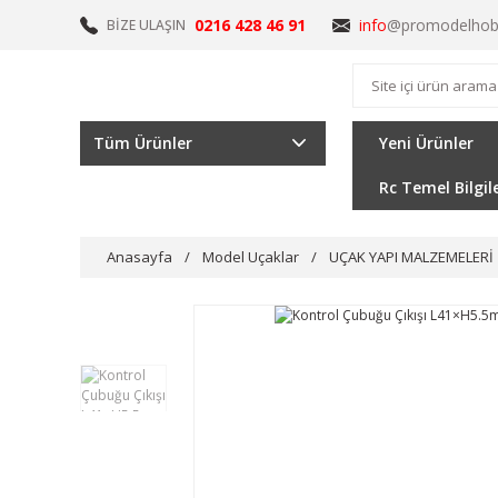
0216 428 46 91
info
@promodelhob
BİZE ULAŞIN
Tüm Ürünler
Yeni Ürünler
Rc Temel Bilgil
Anasayfa
Model Uçaklar
UÇAK YAPI MALZEMELERİ