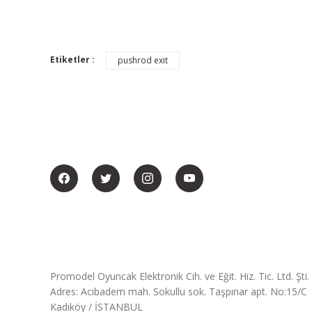
Etiketler :
pushrod exit
BİZİ SOSYALMEDYADA DA TAKİP EDİN
Promodel Oyuncak Elektronik Cih. ve Eğit. Hiz. Tic. Ltd. Şti.
Adres: Acıbadem mah. Sokullu sok. Taşpınar apt. No:15/C
Kadıköy / İSTANBUL