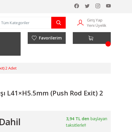
Giriş Yap
Yeni Üyelik
Favorilerim
it) 2 Adet
ışı L41×H5.5mm (Push Rod Exit) 2
Dahil
3,94 TL den
başlayan
taksitlerle!!