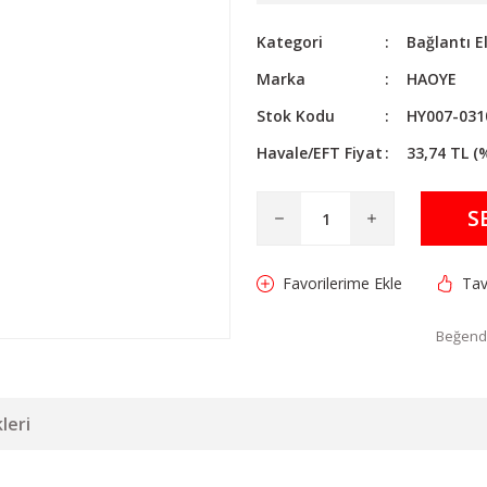
Kategori
Bağlantı E
Marka
HAOYE
Stok Kodu
HY007-031
Havale/EFT Fiyat
33,74 TL (
S
Tav
Beğendi
leri