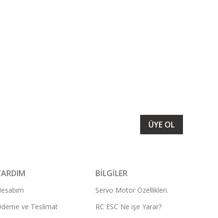
LARIMIZI ALMAK İÇİN BÜLTENİMİZE ÜYE OLUN
ÜYE OL
YARDIM
BİLGİLER
Hesabım
Servo Motor Özellikleri.
deme ve Teslimat
RC ESC Ne işe Yarar?