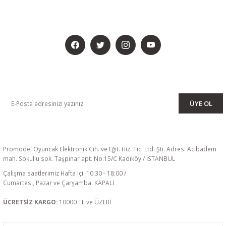
BİZİ SOSYALMEDYADA DA TAKİP EDİN
KAMPANYA VE DUYURULARIMIZI ALMAK İÇİN BÜLTENİMİZE ÜYE
OLUN
ÜYE OL
Promodel Oyuncak Elektronik Cih. ve Eğit. Hiz. Tic. Ltd. Şti. Adres: Acıbadem
mah. Sokullu sok. Taşpınar apt. No:15/C Kadıköy / İSTANBUL
Çalışma saatlerimiz Hafta içi: 10:30 - 18:00 /
Cumartesi, Pazar ve Çarşamba: KAPALI
ÜCRETSİZ KARGO:
10000 TL ve ÜZERİ