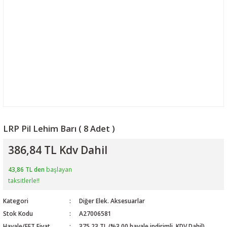
LRP Pil Lehim Barı ( 8 Adet )
386,84 TL Kdv Dahil
43,86 TL den
başlayan
taksitlerle!!
Kategori
Diğer Elek. Aksesuarlar
Stok Kodu
A27006581
Havale/EFT Fiyat
375,23 TL (%3,00 havale indirimli. KDV Dahil)