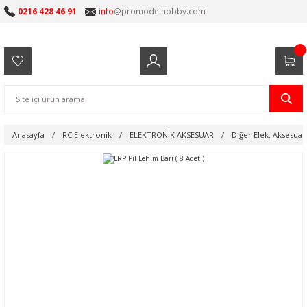
0216 428 46 91
info
@promodelhobby.com
Anasayfa
RC Elektronik
ELEKTRONİK AKSESUAR
Diğer Elek. Aksesuar