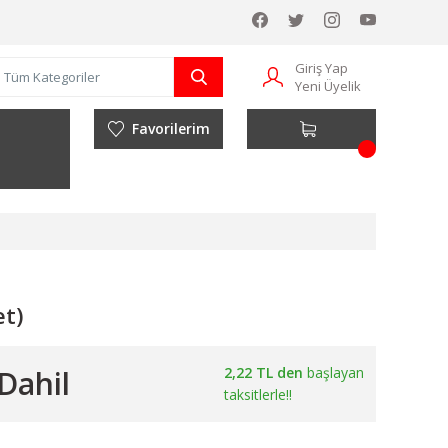
Giriş Yap
Yeni Üyelik
Favorilerim
t)
Dahil
2,22 TL den
başlayan
taksitlerle!!