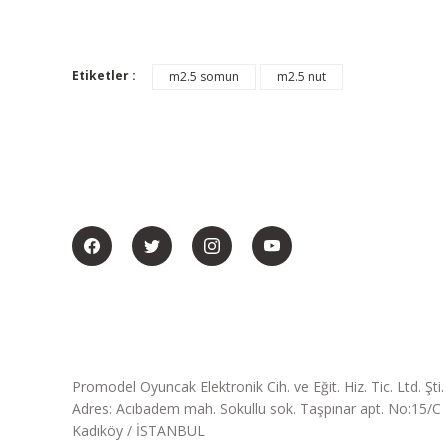
Etiketler :
m2.5 somun
m2.5 nut
BİZİ SOSYALMEDYADA DA TAKİP EDİN
Promodel Oyuncak Elektronik Cih. ve Eğit. Hiz. Tic. Ltd. Şti.
Adres: Acıbadem mah. Sokullu sok. Taşpınar apt. No:15/C
Kadıköy / İSTANBUL