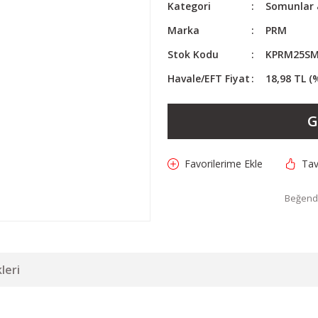
Kategori
Somunlar &
Marka
PRM
Stok Kodu
KPRM25SM
Havale/EFT Fiyat
18,98 TL (
G
Tav
Beğendi
leri