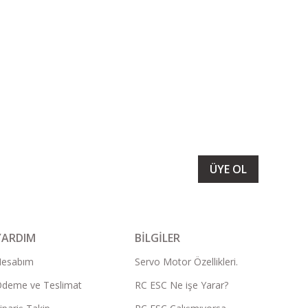
LARIMIZI ALMAK İÇİN BÜLTENİMİZE ÜYE OLUN
ÜYE OL
YARDIM
BİLGİLER
Hesabım
Servo Motor Özellikleri.
deme ve Teslimat
RC ESC Ne işe Yarar?