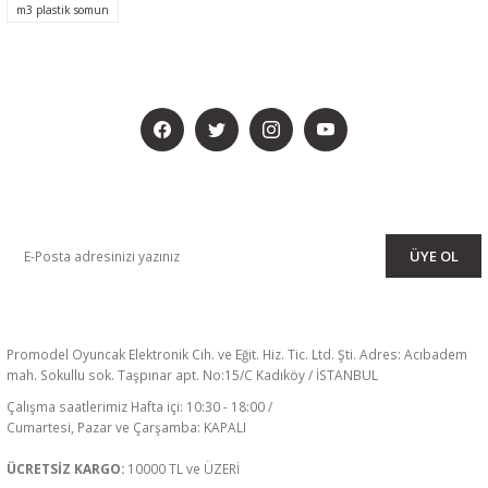
m3 plastik somun
BİZİ SOSYALMEDYADA DA TAKİP EDİN
KAMPANYA VE DUYURULARIMIZI ALMAK İÇİN BÜLTENİMİZE ÜYE
OLUN
ÜYE OL
Promodel Oyuncak Elektronik Cih. ve Eğit. Hiz. Tic. Ltd. Şti. Adres: Acıbadem
mah. Sokullu sok. Taşpınar apt. No:15/C Kadıköy / İSTANBUL
Çalışma saatlerimiz Hafta içi: 10:30 - 18:00 /
Cumartesi, Pazar ve Çarşamba: KAPALI
ÜCRETSİZ KARGO:
10000 TL ve ÜZERİ