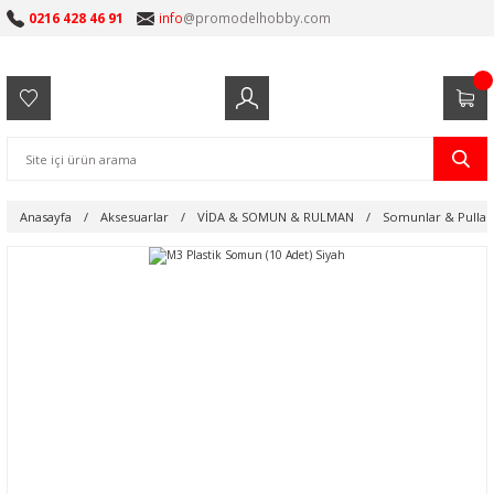
0216 428 46 91
info
@promodelhobby.com
Anasayfa
Aksesuarlar
VİDA & SOMUN & RULMAN
Somunlar & Pullar