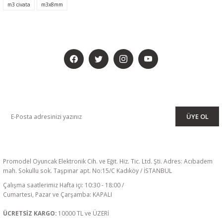
m3 civata
m3x8mm
BİZİ SOSYALMEDYADA DA TAKİP EDİN
KAMPANYA VE DUYURULARIMIZI ALMAK İÇİN BÜLTENİMİZE ÜYE
OLUN
ÜYE OL
Promodel Oyuncak Elektronik Cih. ve Eğit. Hiz. Tic. Ltd. Şti. Adres: Acıbadem
mah. Sokullu sok. Taşpınar apt. No:15/C Kadıköy / İSTANBUL
Çalışma saatlerimiz Hafta içi: 10:30 - 18:00 /
Cumartesi, Pazar ve Çarşamba: KAPALI
ÜCRETSİZ KARGO:
10000 TL ve ÜZERİ