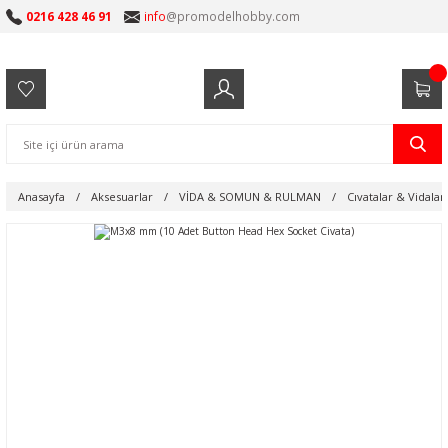
0216 428 46 91
info
@promodelhobby.com
Anasayfa
Aksesuarlar
VİDA & SOMUN & RULMAN
Cıvatalar & Vidalar