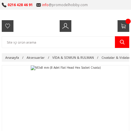
0216 428 46 91
info
@promodelhobby.com
Anasayfa
Aksesuarlar
VİDA & SOMUN & RULMAN
Cıvatalar & Vidalar