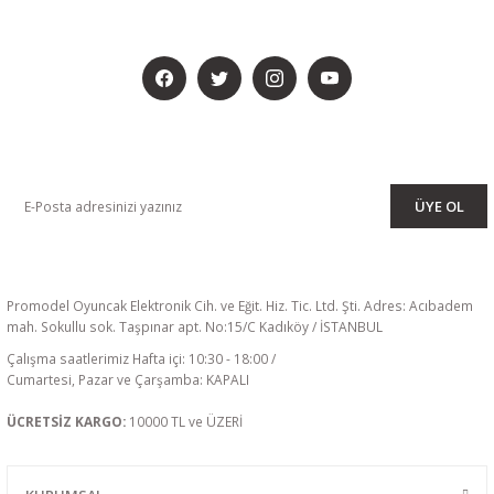
BİZİ SOSYALMEDYADA DA TAKİP EDİN
KAMPANYA VE DUYURULARIMIZI ALMAK İÇİN BÜLTENİMİZE ÜYE
OLUN
ÜYE OL
Promodel Oyuncak Elektronik Cih. ve Eğit. Hiz. Tic. Ltd. Şti. Adres: Acıbadem
mah. Sokullu sok. Taşpınar apt. No:15/C Kadıköy / İSTANBUL
Çalışma saatlerimiz Hafta içi: 10:30 - 18:00 /
Cumartesi, Pazar ve Çarşamba: KAPALI
ÜCRETSİZ KARGO:
10000 TL ve ÜZERİ