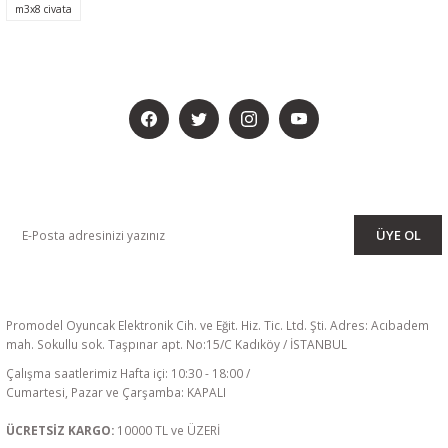
m3x8 civata
BİZİ SOSYALMEDYADA DA TAKİP EDİN
KAMPANYA VE DUYURULARIMIZI ALMAK İÇİN BÜLTENİMİZE ÜYE
OLUN
ÜYE OL
Promodel Oyuncak Elektronik Cih. ve Eğit. Hiz. Tic. Ltd. Şti. Adres: Acıbadem
mah. Sokullu sok. Taşpınar apt. No:15/C Kadıköy / İSTANBUL
Çalışma saatlerimiz Hafta içi: 10:30 - 18:00 /
Cumartesi, Pazar ve Çarşamba: KAPALI
ÜCRETSİZ KARGO:
10000 TL ve ÜZERİ