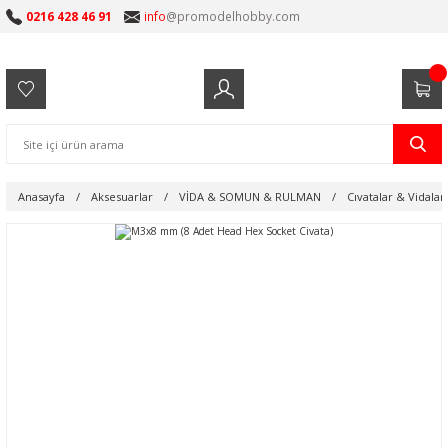
0216 428 46 91
info
@promodelhobby.com
Anasayfa
Aksesuarlar
VİDA & SOMUN & RULMAN
Cıvatalar & Vidalar