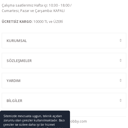
Çalışma saatlerimiz Hafta içi: 10:30 - 18:00 /
Cumartesi, Pazar ve Çarşamba: KAPALI
ÜCRETSİZ KARGO:
10000 TL ve ÜZERİ
KURUMSAL
SÖZLEŞMELER
YARDIM
BİLGİLER
Sitemizde mevzuata uygun, teknik açıdan
zorunlu olan çerezler kullanılmaktadır. Bazı
0216 428 46 91
info
@promodelhobby.com
çerezler ise sizlere daha iyi bir hizmet