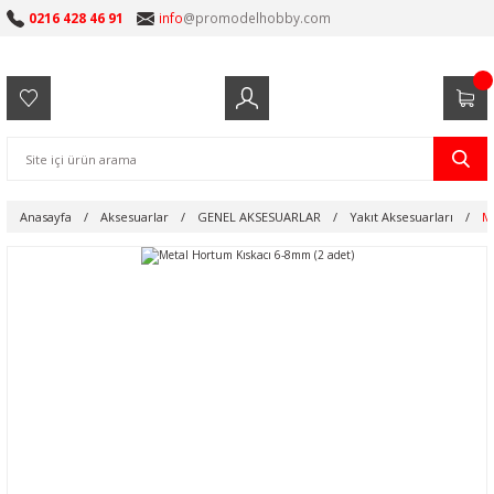
0216 428 46 91
info
@promodelhobby.com
Anasayfa
Aksesuarlar
GENEL AKSESUARLAR
Yakıt Aksesuarları
M