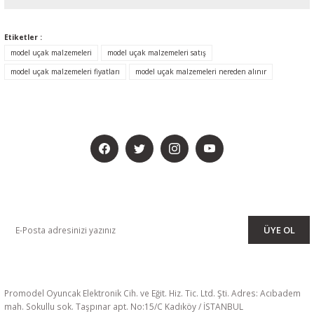
Etiketler :
model uçak malzemeleri
model uçak malzemeleri satış
model uçak malzemeleri fiyatları
model uçak malzemeleri nereden alınır
BİZİ SOSYALMEDYADA DA TAKİP EDİN
KAMPANYA VE DUYURULARIMIZI ALMAK İÇİN BÜLTENİMİZE ÜYE
OLUN
ÜYE OL
Promodel Oyuncak Elektronik Cih. ve Eğit. Hiz. Tic. Ltd. Şti. Adres: Acıbadem
mah. Sokullu sok. Taşpınar apt. No:15/C Kadıköy / İSTANBUL