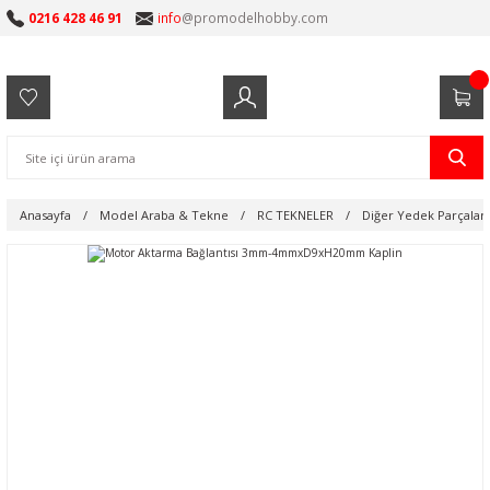
0216 428 46 91
info
@promodelhobby.com
Anasayfa
Model Araba & Tekne
RC TEKNELER
Diğer Yedek Parçalar