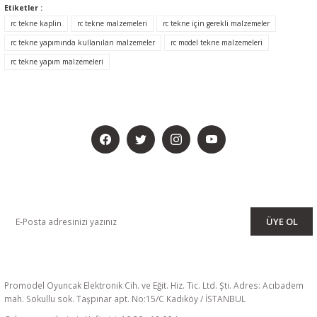
Etiketler :
rc tekne kaplin
rc tekne malzemeleri
rc tekne için gerekli malzemeler
rc tekne yapımında kullanılan malzemeler
rc model tekne malzemeleri
rc tekne yapım malzemeleri
BİZİ SOSYALMEDYADA DA TAKİP EDİN
KAMPANYA VE DUYURULARIMIZI ALMAK İÇİN BÜLTENİMİZE ÜYE
OLUN
ÜYE OL
Promodel Oyuncak Elektronik Cih. ve Eğit. Hiz. Tic. Ltd. Şti. Adres: Acıbadem
mah. Sokullu sok. Taşpınar apt. No:15/C Kadıköy / İSTANBUL