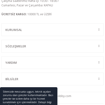
Çalışma saatlerimiz Hafta içi: 10:30 - 18:00 /
Cumartesi, Pazar ve Çarşamba: KAPALI
ÜCRETSİZ KARGO:
10000 TL ve ÜZERİ
KURUMSAL
SÖZLEŞMELER
YARDIM
BİLGİLER
Sitemizde mevzuata uygun, teknik açıdan
zorunlu olan çerezler kullanılmaktadır. Bazı
0216 428 46 91
info
@promodelhobby.com
çerezler ise sizlere daha iyi bir hizmet
sunabilmek için işlenmektedir. Detaylı bilgi