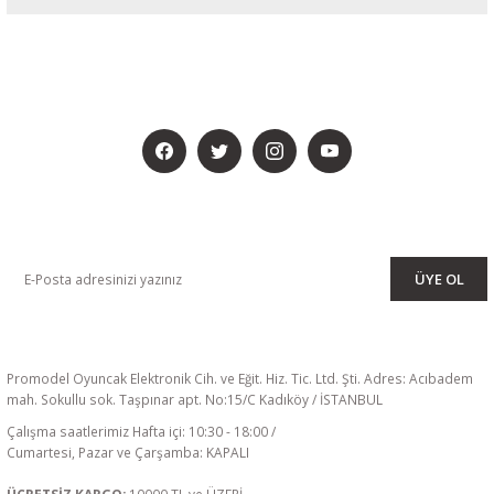
BİZİ SOSYALMEDYADA DA TAKİP EDİN
KAMPANYA VE DUYURULARIMIZI ALMAK İÇİN BÜLTENİMİZE ÜYE
OLUN
ÜYE OL
Promodel Oyuncak Elektronik Cih. ve Eğit. Hiz. Tic. Ltd. Şti. Adres: Acıbadem
mah. Sokullu sok. Taşpınar apt. No:15/C Kadıköy / İSTANBUL
Çalışma saatlerimiz Hafta içi: 10:30 - 18:00 /
Cumartesi, Pazar ve Çarşamba: KAPALI