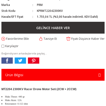
Marka
PRM
Stok Kodu
KPRMT22042300KV
Havale/EFT Fiyat
1.755,04 TL (%3,00 havale indirimli. KDV Dahil)
GELİNCE HABER VER
Tavsiye Et
Fiyatı Düşünce Haber Ver
Karşılaştır
Beğendiysen arkadaşlarınla paylaş...
Ürün Bilgisi
MT2204 2300KV Racer Drone Motor Seti (2CW + 2CCW)
Maks Thrust: 440 gr
Maks Akım: 12A
Resistannce: 0.112 ohm