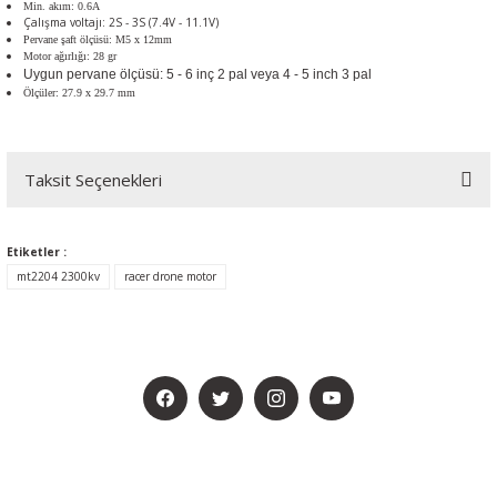
Min. akım: 0.6A
Çalışma voltajı: 2S - 3S (7.4V - 11.1V)
Pervane şaft ölçüsü: M5 x 12mm
Motor ağırlığı: 28 gr
Uygun pervane ölçüsü: 5 - 6 inç 2 pal veya 4 - 5 inch 3 pal
Ölçüler: 27.9 x 29.7 mm
Taksit Seçenekleri
Etiketler :
mt2204 2300kv
racer drone motor
BİZİ SOSYALMEDYADA DA TAKİP EDİN
KAMPANYA VE DUYURULARIMIZI ALMAK İÇİN BÜLTENİMİZE ÜYE
OLUN