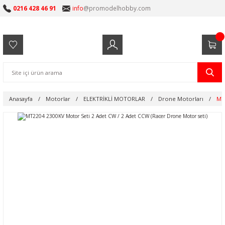
0216 428 46 91
info
@promodelhobby.com
Anasayfa
Motorlar
ELEKTRİKLİ MOTORLAR
Drone Motorları
MT